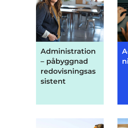
Administration
A
– påbyggnad
n
redovisningsas
sistent