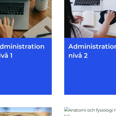
dministration
Administratio
ivå 1
nivå 2