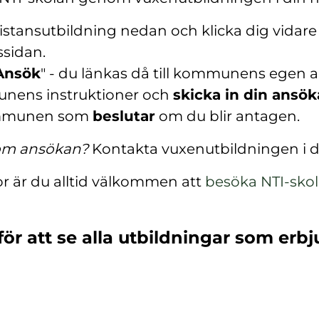
istansutbildning nedan och klicka dig vidare t
ssidan.
Ansök
" - du länkas då till kommunens egen 
nens instruktioner och
skicka in din ansö
mmunen som
beslutar
om du blir antagen.
 om ansökan?
Kontakta vuxenutbildningen i
or är du alltid välkommen att
besöka NTI-sko
(
ö
för att se alla utbildningar som erbj
p
p
n
a