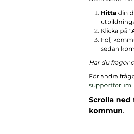
Hitta
din d
utbildning
Klicka på "
Följ kommu
sedan ko
Har du frågor
För andra fråg
supportforum.
Scrolla ned 
kommun
.