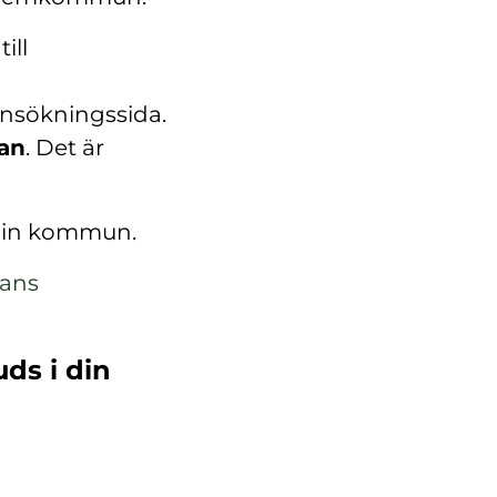
ill
ansökningssida.
kan
. Det är
 din kommun.
lans
uds i din