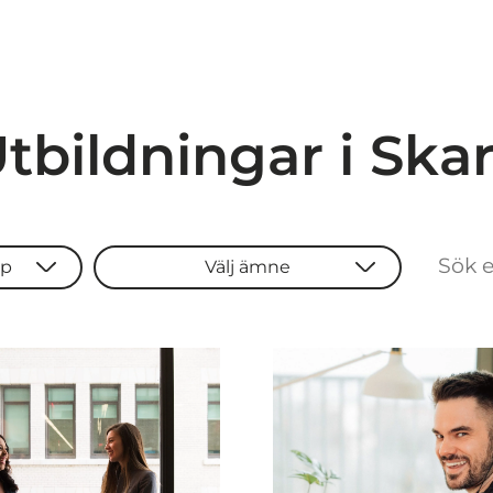
tbildningar i Ska
yp
Välj ämne