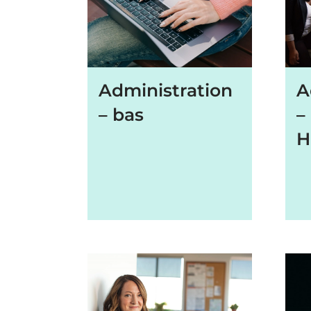
Administration
A
– bas
–
H