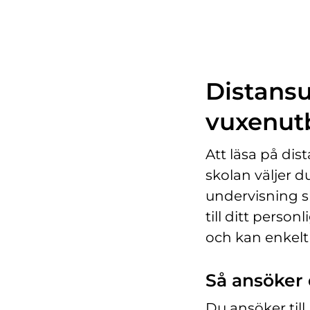
Distansut
vuxenut
Att läsa på dist
skolan väljer du
undervisning sk
till ditt person
och kan enkelt
Så ansöker d
Du ansöker ti