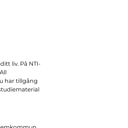
itt liv. På NTI-
All
u har tillgång
 studiematerial
in hemkommun.