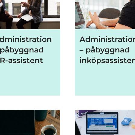
dministration
Administratio
 påbyggnad
– påbyggnad
R-assistent
inköpsassiste