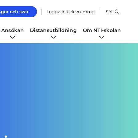
ågor och svar
Logga in i elevrummet
Sök
Ansökan
Distansutbildning
Om NTI-skolan