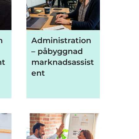
n
Administration
– påbyggnad
nt
marknadsassist
ent