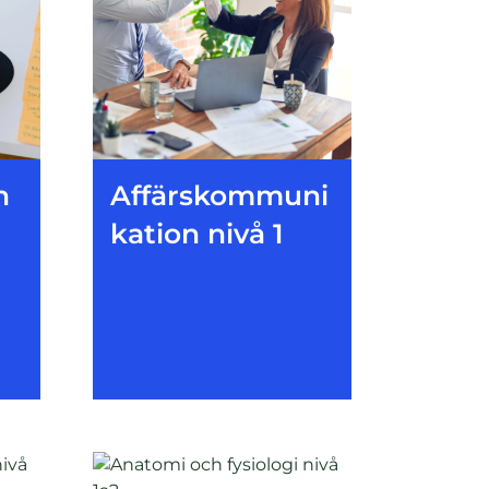
n
Affärskommuni
kation nivå 1