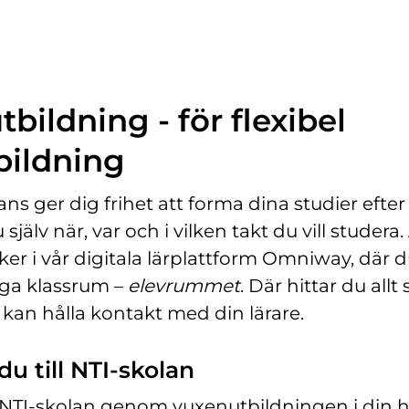
ö
n
s
t
e
bildning - för flexibel
r
)
bildning
ans ger dig frihet att forma dina studier efter d
 själv när, var och i vilken takt du vill studera. 
er i vår digitala lärplattform Omniway, där d
liga klassrum –
elevrummet
. Där hittar du allt
 kan hålla kontakt med din lärare.
u till NTI-skolan
ll NTI-skolan genom vuxenutbildningen i d