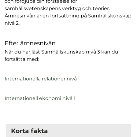
och fördjupa din förståelse för
samhällsvetenskapens verktyg och teorier.
Ämnesnivån är en fortsättning på Samhällskunskap
nivå 2.
Efter ämnesnivån
När du har läst Samhällskunskap nivå 3 kan du
fortsätta med:
(
Internationella relationer nivå 1
ö
p
(
Internationell ekonomi nivå 1
p
ö
n
p
a
p
s
n
Korta fakta
i
a