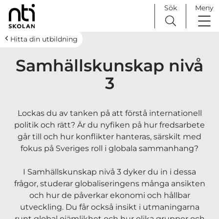
Sök
Meny
H
Huvudnavigation
Hitta din utbildning
o
Samhällskunskap nivå
p
p
3
a
t
i
Lockas du av tanken på att förstå internationell
l
politik och rätt? Är du nyfiken på hur fredsarbete
l
går till och hur konflikter hanteras, särskilt med
i
fokus på Sveriges roll i globala sammanhang?
n
n
I Samhällskunskap nivå 3 dyker du in i dessa
e
frågor, studerar globaliseringens många ansikten
h
och hur de påverkar ekonomi och hållbar
å
utveckling. Du får också insikt i utmaningarna
l
runt global ojämlikhet och hur olika grupper och