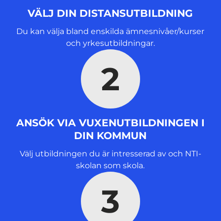
s
VÄLJ DIN DISTANSUTBILDNING
t
e
Du kan välja bland enskilda ämnesnivåer/kurser
r
och yrkesutbildningar.
)
2
ANSÖK VIA VUXENUTBILDNINGEN I
DIN KOMMUN
Välj utbildningen du är intresserad av och NTI-
skolan som skola.
3