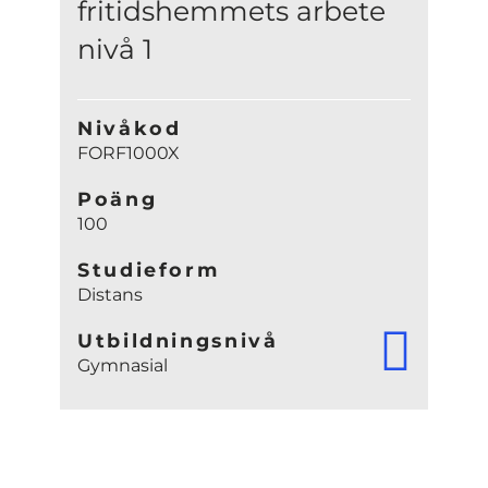
fritidshemmets arbete
nivå 1
Nivåkod
FORF1000X
Poäng
100
Studieform
Distans
Utbildningsnivå
Gymnasial