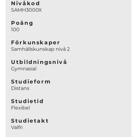
n
Nivåkod
s
y
SAMH3000X
i
t
n
t
Poäng
y
100
f
t
ö
t
Förkunskaper
n
Samhällskunskap nivå 2
f
s
ö
t
Utbildningsnivå
n
e
Gymnasial
s
r
t
)
Studieform
e
Distans
r
)
Studietid
Flexibel
Studietakt
Valfri