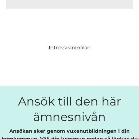
Intresseanmälan
Ansök till den här
ämnesnivån
Ansökan sker genom vuxenutbildningen i din
hemkommun. Välj din kommun nedan så länkas du