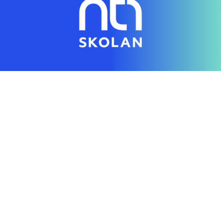
Genom en digital skola gör vi individanpassad
utbildning tillgänglig för alla
Hitta rätt direkt
Startsida
Vanliga frågor
Om NTI-skolan
Lediga tjänster
Personuppgiftspolicy
Pressrum AcadeMedia