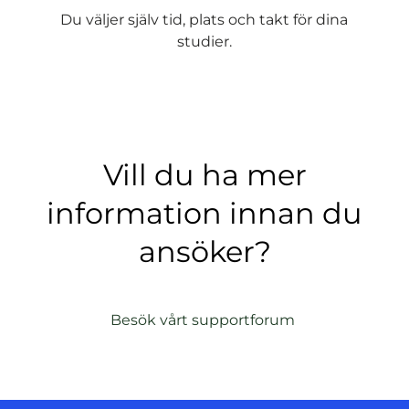
Du väljer själv tid, plats och takt för dina
studier.
Vill du ha mer
information innan du
ansöker?
(
Besök vårt supportforum
ö
p
p
n