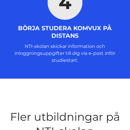
4
BÖRJA STUDERA KOMVUX PÅ
DISTANS
NTI-skolan skickar information och
inloggningsuppgifter till dig via e-post inför
studiestart.
Fler utbildningar på