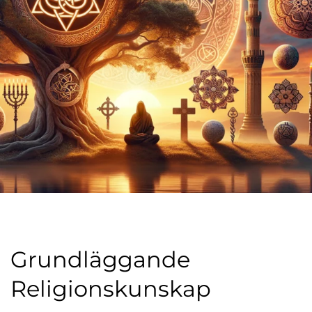
l
Grundläggande
Religionskunskap