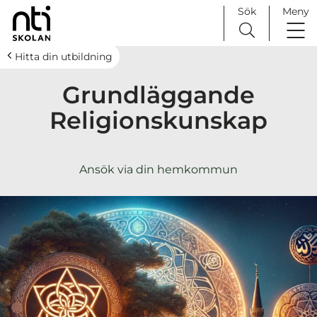
Sök
Meny
H
Huvudnavigation
Hitta din utbildning
o
Grundläggande
p
p
Religionskunskap
a
t
i
Ansök via din hemkommun
l
l
i
n
n
e
h
å
l