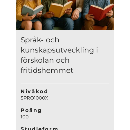
Språk- och
kunskapsutveckling i
förskolan och
fritidshemmet
Nivåkod
SPRO1000X
Poäng
100
Studieform