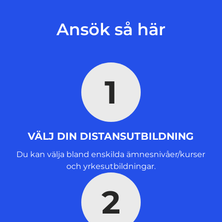
a
s
Ansök så här
i
n
y
t
1
t
f
ö
n
s
VÄLJ DIN DISTANSUTBILDNING
t
e
Du kan välja bland enskilda ämnesnivåer/kurser
r
och yrkesutbildningar.
)
2