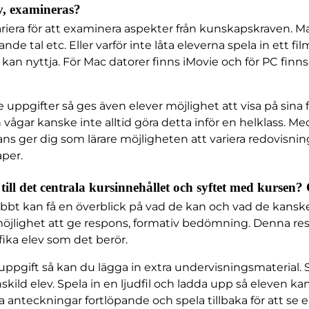
v, examineras?
iera för att examinera aspekter från kunskapskraven. Ma
 tal etc. Eller varför inte låta eleverna spela in ett fi
n nyttja. För Mac datorer finns iMovie och för PC finn
ppgifter så ges även elever möjlighet att visa på sina fö
 vågar kanske inte alltid göra detta inför en helklass. Med
istans ger dig som lärare möjligheten att variera redovis
aper.
till det centrala kursinnehållet och syftet med kursen?
abbt kan få en överblick på vad de kan och vad de kans
öjlighet att ge respons, formativ bedömning. Denna res
fika elev som det berör.
pgift så kan du lägga in extra undervisningsmaterial. Sp
enskild elev. Spela in en ljudfil och ladda upp så eleven
anteckningar fortlöpande och spela tillbaka för att se el