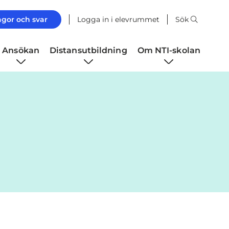
ågor och svar
Logga in i elevrummet
Sök
Ansökan
Distansutbildning
Om NTI-skolan