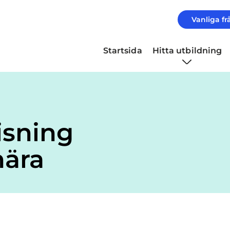
Vanliga fr
Startsida
Hitta utbildning
isning
nära