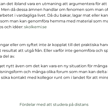
 så kan det ibland vara en utmaning att argumentera för 
Men då dessa ämnen handlar om fenomen som man oftast
a arbetet i vardagliga livet. Då du bakar, lagar mat eller
ner som man kan genomföra hemma med material som ma
(
ps och idéer:
skolkemi.se
ö
p
p
ngar eller om syftet inte är kopplat till det praktiska h
n
t resultat att utgå från. Eller varför inte genomföra och 
a
 del av.
s
get nytt även om det kan vara en ny situation för många 
i
sningsform och många olika forum som man kan delta i 
n
 söka kontakt med kollegor runt om i landet för att mi
y
t
t
f
ö
Fördelar med att studera på distans
n