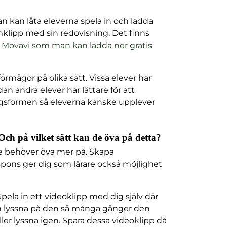
n kan låta eleverna spela in och ladda
lmklipp med sin redovisning. Det finns
s
Movavi som man kan ladda ner gratis
rmågor på olika sätt. Vissa elever har
an andra elever har lättare för att
ningsformen så eleverna kanske upplever
 Och på vilket sätt kan de öva på detta?
ke behöver öva mer på. Skapa
pons ger dig som lärare också möjlighet
ela in ett videoklipp med dig själv där
 kan lyssna på den så många gånger den
ler lyssna igen. Spara dessa videoklipp då