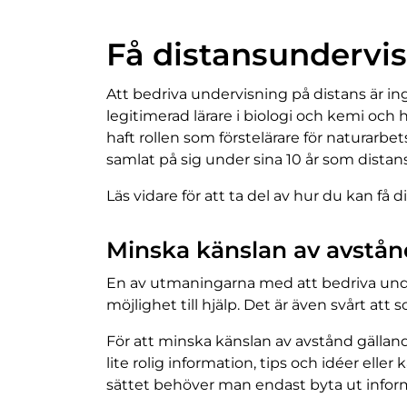
h
å
Få distansundervi
l
l
Att bedriva undervisning på distans är in
legitimerad lärare i biologi och kemi oc
haft rollen som förstelärare för naturarbe
samlat på sig under sina 10 år som distans
Läs vidare för att ta del av hur du kan få
Minska känslan av avstån
En av utmaningarna med att bedriva under
möjlighet till hjälp. Det är även svårt at
För att minska känslan av avstånd gälland
lite rolig information, tips och idéer ell
sättet behöver man endast byta ut informa