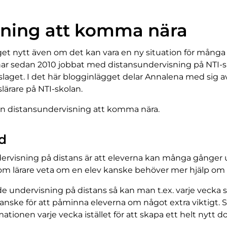
sning att komma nära
get nytt även om det kan vara en ny situation för många 
h har sedan 2010 jobbat med distansundervisning på NTI-
tslaget. I det här blogginlägget delar Annalena med sig a
lärare på NTI-skolan.
 din distansundervisning att komma nära.
d
visning på distans är att eleverna kan många gånger up
t som lärare veta om en elev kanske behöver mer hjälp om 
e undervisning på distans så kan man t.ex. varje vecka s
er kanske för att påminna eleverna om något extra viktigt.
tionen varje vecka istället för att skapa ett helt nytt 