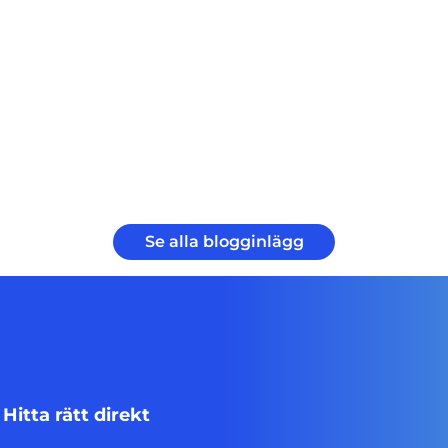
s
t
e
r
)
Se alla blogginlägg
Hitta rätt direkt