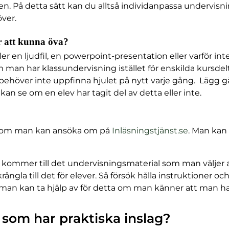
en. På detta sätt kan du alltså individanpassa undervisning
ver.
r att kunna öva?
ler en ljudfil, en powerpoint-presentation eller varför in
man har klassundervisning istället för enskilda kursdelta
ehöver inte uppfinna hjulet på nytt varje gång. Lägg gärn
an se om en elev har tagit del av detta eller inte.
l som man kan ansöka om på
Inläsningstjänst.se
. Man kan
mmer till det undervisningsmaterial som man väljer at
ngla till det för elever. Så försök hålla instruktioner oc
m man kan ta hjälp av för detta om man känner att man ha
om har praktiska inslag?