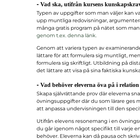
-
Vad ska, utifrån kursens kunskapskra
Typen av uppgifter som man väljer kan var
upp muntliga redovisningar, argumenterande
många gratis program på nätet som man ka
genom t.ex. denna länk.
Genom att variera typen av examinerande u
lättare för att formulera sig muntligt, men
formulera sig skriftligt. Utbildning på d
det lättare att visa på sina faktiska kunsk
-
Vad behöver eleverna öva på i relation 
Skapa självrättande prov där eleverna sn
övningsuppgifter där du som lärare ges m
att anpassa undervisningen till den speci
Utifrån elevens resonemang i en övningsup
du går igenom något specifikt till varje 
behöver. Eleverna kan då pausa och skriva 