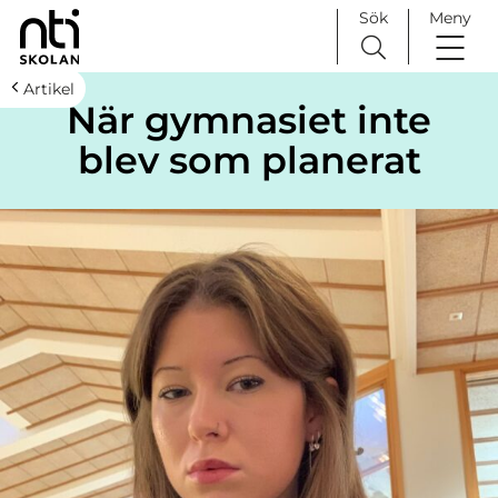
Sök
Meny
H
Huvudnavigation
Artikel
När gymnasiet inte
o
p
blev som planerat
p
a
t
i
l
l
i
n
n
e
h
å
l