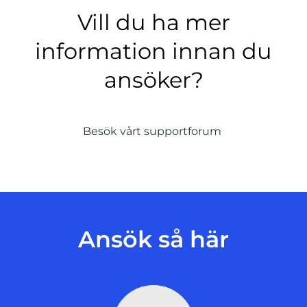
Vill du ha mer
information innan du
ansöker?
(
Besök vårt supportforum
ö
p
p
n
a
s
Ansök så här
i
n
y
t