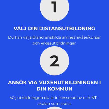
1
t
f
ö
n
s
VÄLJ DIN DISTANSUTBILDNING
t
e
Du kan välja bland enskilda ämnesnivåer/kurser
r
och yrkesutbildningar.
)
2
ANSÖK VIA VUXENUTBILDNINGEN I
DIN KOMMUN
Välj utbildningen du är intresserad av och NTI-
skolan som skola.