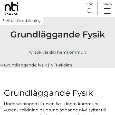
Sök
Meny
H
Huvudnavigation
Hitta din utbildning
o
Grundläggande Fysik
p
p
a
t
Ansök via din hemkommun
i
l
l
i
n
n
Grundläggande Fysik
e
h
Undervisningen i kursen fysik inom kommunal
å
vuxenutbildning på grundläggande nivå syftar till
l