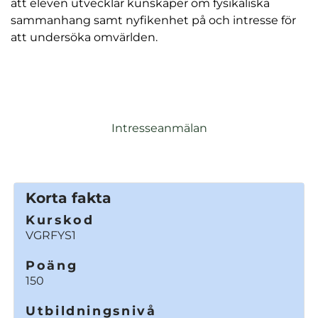
att eleven utvecklar kunskaper om fysikaliska
l
sammanhang samt nyfikenhet på och intresse för
att undersöka omvärlden.
Intresseanmälan
Korta fakta
Kurskod
VGRFYS1
Poäng
150
Utbildningsnivå