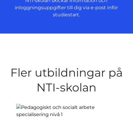
NTI-skolan skickar information och
inloggningsuppgifter till dig via e-post inför
studiestart.
Fler utbildningar på
NTI-skolan