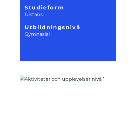
Studieform
Distans
Utbildningsnivå
Gymnasial