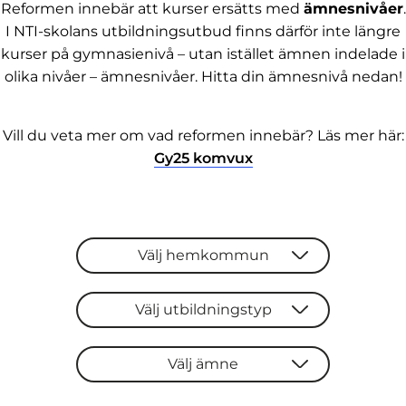
Reformen innebär att kurser ersätts med
ämnesnivåer
.
I NTI-skolans utbildningsutbud finns därför inte längre
kurser på gymnasienivå – utan istället ämnen indelade i
olika nivåer – ämnesnivåer. Hitta din ämnesnivå nedan!
Vill du veta mer om vad reformen innebär? Läs mer här:
(
Gy25 komvux
ö
p
p
n
a
Välj hemkommun
s
i
n
Välj utbildningstyp
y
t
t
Välj ämne
f
ö