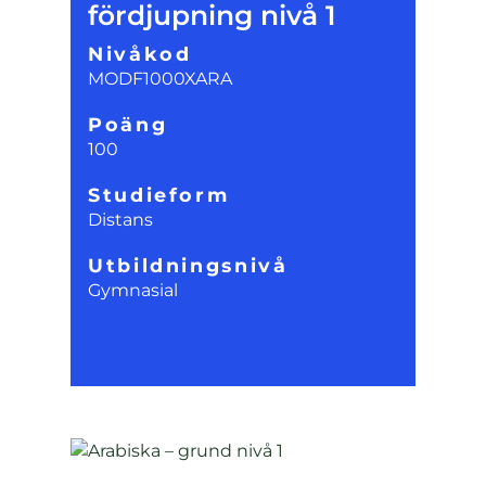
fördjupning nivå 1
Nivåkod
MODF1000XARA
Poäng
100
Studieform
Distans
Utbildningsnivå
Gymnasial