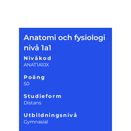
Anatomi och fysiologi
nivå 1a1
Nivåkod
ANAT1A10X
Poäng
50
Studieform
Distans
Utbildningsnivå
Gymnasial