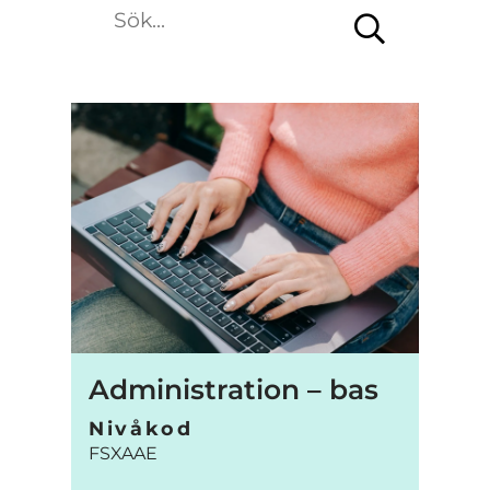
n
s
t
e
r
)
Administration – bas
Nivåkod
FSXAAE