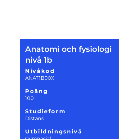
Anatomi och fysiologi
nivå 1b
Nivåkod
ANAT1B00X
Poäng
100
Studieform
Distans
Utbildningsnivå
Gymnasial