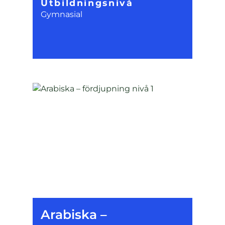
Utbildningsnivå
Gymnasial
Arabiska –