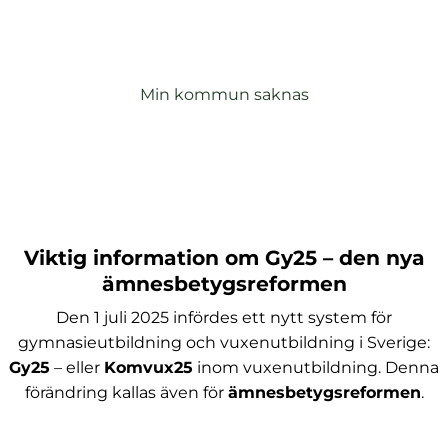
Saknas din kommun i listan nedan? Läs om
l
interkommunal ansökan via knappen nedan.
Min kommun saknas
Viktig information om Gy25 – den nya
ämnesbetygsreformen
Den 1 juli 2025 infördes ett nytt system för
gymnasieutbildning och vuxenutbildning i Sverige:
Gy25
– eller
Komvux25
inom vuxenutbildning. Denna
förändring kallas även för
ämnesbetygsreformen
.