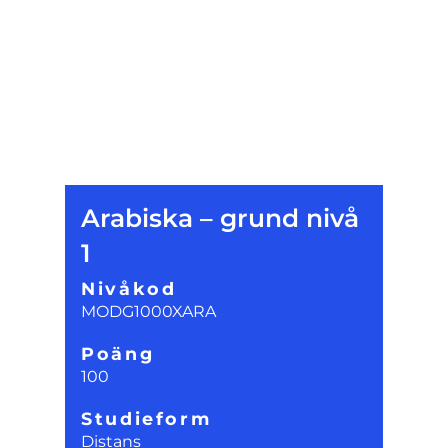
Arabiska – grund nivå
1
Nivåkod
MODG1000XARA
Poäng
100
Studieform
Distans