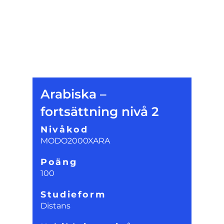
Arabiska –
fortsättning nivå 2
Nivåkod
MODO2000XARA
Poäng
100
Studieform
Distans