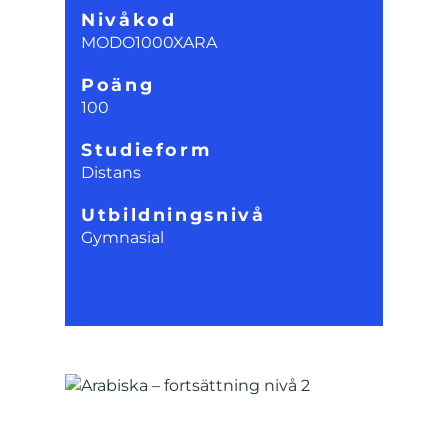
Nivåkod
MODO1000XARA
Poäng
100
Studieform
Distans
Utbildningsnivå
Gymnasial