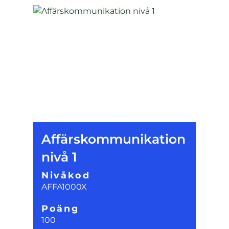
Affärskommunikation
nivå 1
Nivåkod
AFFA1000X
Poäng
100