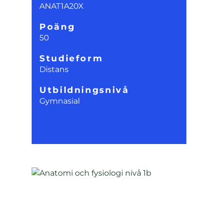
ANAT1A20X
Poäng
50
Studieform
Distans
Utbildningsnivå
Gymnasial