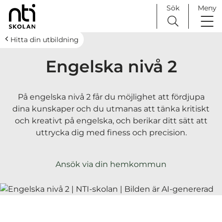
Sök
Meny
H
Huvudnavigation
Hitta din utbildning
o
Engelska nivå 2
p
p
a
På engelska nivå 2 får du möjlighet att fördjupa
t
dina kunskaper och du utmanas att tänka kritiskt
i
och kreativt på engelska, och berikar ditt sätt att
l
uttrycka dig med finess och precision.
l
i
n
Ansök via din hemkommun
n
e
h
å
l