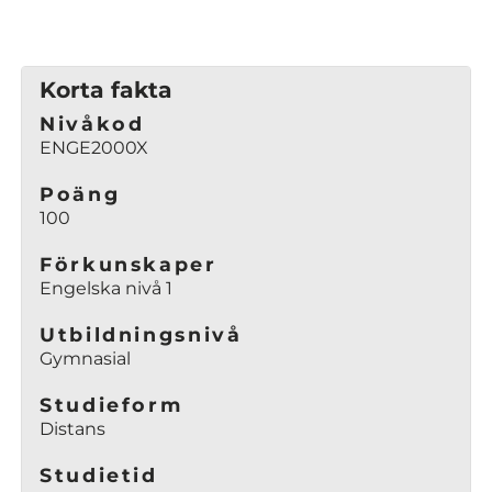
p
p
n
Korta fakta
a
Nivåkod
s
ENGE2000X
i
n
Poäng
y
100
t
t
Förkunskaper
Engelska nivå 1
f
ö
Utbildningsnivå
n
Gymnasial
s
t
Studieform
e
Distans
r
)
Studietid