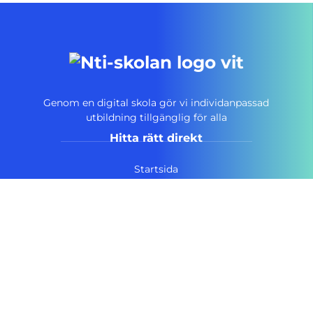
Genom en digital skola gör vi individanpassad
utbildning tillgänglig för alla
Hitta rätt direkt
Startsida
Vanliga frågor
Om NTI-skolan
Lediga tjänster
Personuppgiftspolicy
Pressrum AcadeMedia