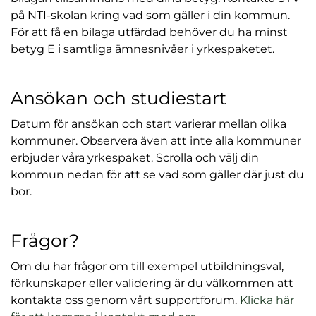
på NTI-skolan kring vad som gäller i din kommun.
y
För att få en bilaga utfärdad behöver du ha minst
t
betyg E i samtliga ämnesnivåer i yrkespaketet.
t
f
ö
Ansökan och studiestart
n
s
Datum för ansökan och start varierar mellan olika
t
kommuner. Observera även att inte alla kommuner
e
erbjuder våra yrkespaket. Scrolla och välj din
r
kommun nedan för att se vad som gäller där just du
)
bor.
Frågor?
Om du har frågor om till exempel utbildningsval,
förkunskaper eller validering är du välkommen att
kontakta oss genom vårt supportforum.
Klicka här