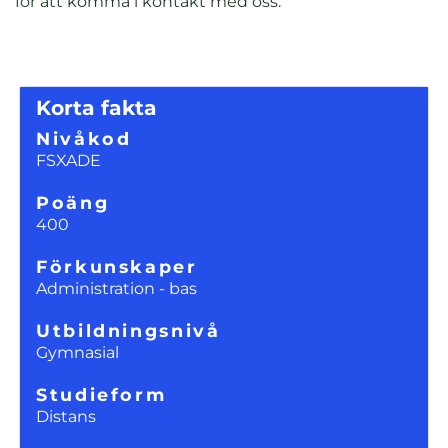
för att komma i kontakt med oss.
Korta fakta
Nivåkod
FSXADE
Poäng
400
Förkunskaper
Administration - bas
Utbildningsnivå
Gymnasial
Studieform
Distans