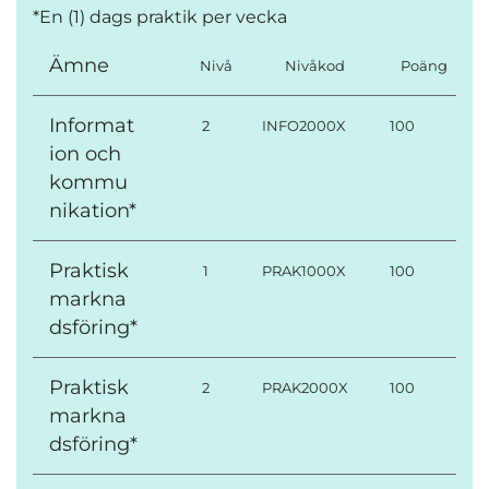
*En (1) dags praktik per vecka
Ämne
Nivå
Nivåkod
Poäng
Informat
2
INFO2000X
100
ion och
kommu
nikation*
Praktisk
1
PRAK1000X
100
markna
dsföring*
Praktisk
2
PRAK2000X
100
markna
dsföring*