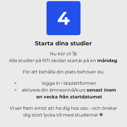
ö
4
p
p
n
a
s
Starta dina studier
i
n
Nu kör vi! 🚀
y
Alla studier på NTI-skolan startar på en
måndag
.
t
För att behålla din plats behöver du:
t
f
logga in i lärplattformen
ö
aktivera din ämnesnivå/kurs
senast inom
n
en vecka från startdatumet
s
t
Vi ser fram emot att ha dig hos oss – och önskar
e
dig stort lycka till med studierna! 🌟
r
)