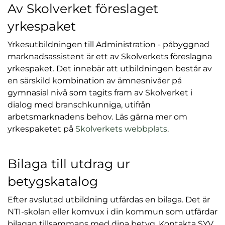
Av Skolverket föreslaget
yrkespaket
Yrkesutbildningen till Administration - påbyggnad
marknadsassistent är ett av Skolverkets föreslagna
yrkespaket. Det innebär att utbildningen består av
en särskild kombination av ämnesnivåer på
gymnasial nivå som tagits fram av Skolverket i
dialog med branschkunniga, utifrån
arbetsmarknadens behov. Läs gärna mer om
(
yrkespaketet på
Skolverkets webbplats
.
ö
p
Bilaga till utdrag ur
p
n
betygskatalog
a
Efter avslutad utbildning utfärdas en bilaga. Det är
s
NTI-skolan eller komvux i din kommun som utfärdar
i
bilagan tillsammans med dina betyg. Kontakta SYV
n