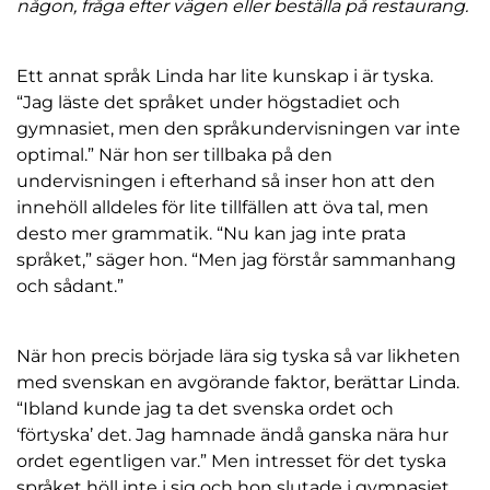
någon, fråga efter vägen eller beställa på restaurang.
Ett annat språk Linda har lite kunskap i är tyska.
“Jag läste det språket under högstadiet och
gymnasiet, men den språkundervisningen var inte
optimal.” När hon ser tillbaka på den
undervisningen i efterhand så inser hon att den
innehöll alldeles för lite tillfällen att öva tal, men
desto mer grammatik. “Nu kan jag inte prata
språket,” säger hon. “Men jag förstår sammanhang
och sådant.”
När hon precis började lära sig tyska så var likheten
med svenskan en avgörande faktor, berättar Linda.
“Ibland kunde jag ta det svenska ordet och
‘förtyska’ det. Jag hamnade ändå ganska nära hur
ordet egentligen var.” Men intresset för det tyska
språket höll inte i sig och hon slutade i gymnasiet.