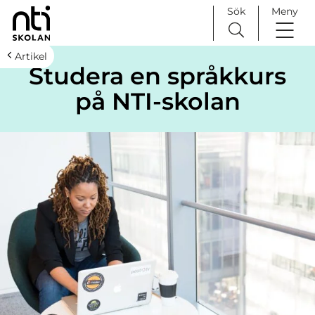
Sök
Meny
H
Huvudnavigation
Artikel
Studera en språkkurs
o
p
på NTI-skolan
p
a
t
i
l
l
i
n
n
e
h
å
l