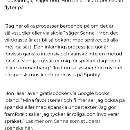
nödvändiga,” säger hon. Hon berättar att det sedan
flyter på.
“Jag har olika processer beroende på om det är
självstudier eller via skola,” säger Sanna. “Men det
viktigaste är att bli så bekant med språket på alla
möjliga sätt. Den inlärningsprocess jag gör är
förvisso ganska intensiv och kanske inte en metod
för alla. Men jag utsätter mig för språket dagligen i
olika sammanhang.” Just nu så lyssnar hon mycket
på spansk musik och podcasts på Spotify.
Hon läser även gratisböcker via Google books
ibland. “Mina favoritserier och filmer ser jag också på
spanska eller med spanska undertexter. Jag gör
framförallt saker jag tycker är roliga, och involverar
språket.”
Läs mer om Sanna som studerar
spanska här
.