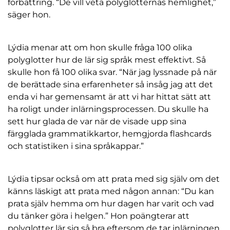
förbättring. “De vill veta polyglotternas hemlighet,”
säger hon.
Lýdia menar att om hon skulle fråga 100 olika
polyglotter hur de lär sig språk mest effektivt. Så
skulle hon få 100 olika svar. “När jag lyssnade på när
de berättade sina erfarenheter så insåg jag att det
enda vi har gemensamt är att vi har hittat sätt att
ha roligt under inlärningsprocessen. Du skulle ha
sett hur glada de var när de visade upp sina
färgglada grammatikkartor, hemgjorda flashcards
och statistiken i sina språkappar.”
Lýdia tipsar också om att prata med sig själv om det
känns läskigt att prata med någon annan: “Du kan
prata själv hemma om hur dagen har varit och vad
du tänker göra i helgen.” Hon poängterar att
polyglotter lär sig så bra eftersom de tar inlärningen