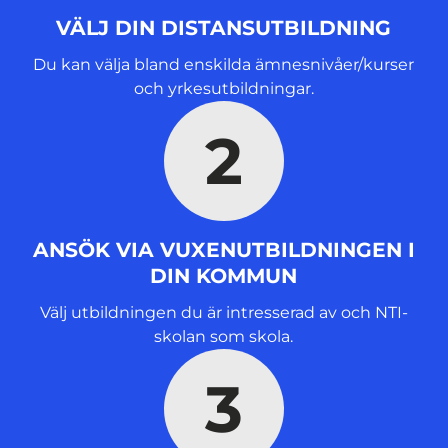
s
VÄLJ DIN DISTANSUTBILDNING
t
e
Du kan välja bland enskilda ämnesnivåer/kurser
r
och yrkesutbildningar.
)
2
ANSÖK VIA VUXENUTBILDNINGEN I
DIN KOMMUN
Välj utbildningen du är intresserad av och NTI-
skolan som skola.
3