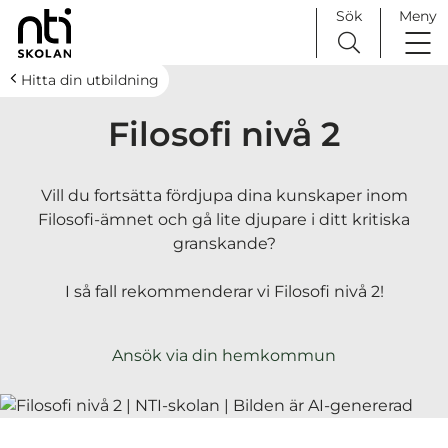
Sök
Meny
H
Huvudnavigation
Hitta din utbildning
o
Filosofi nivå 2
p
p
a
Vill du fortsätta fördjupa dina kunskaper inom
t
Filosofi-ämnet och gå lite djupare i ditt kritiska
i
granskande?
l
l
I så fall rekommenderar vi Filosofi nivå 2!
i
n
n
Ansök via din hemkommun
e
h
å
l