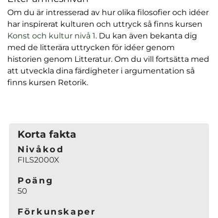
Om du är intresserad av hur olika filosofier och idéer
har inspirerat kulturen och uttryck så finns kursen
(
Konst och kultur nivå 1
. Du kan även bekanta dig
ö
med de litterära uttrycken för idéer genom
p
historien genom Litteratur. Om du vill fortsätta med
p
att utveckla dina färdigheter i argumentation så
n
finns kursen Retorik.
a
s
i
n
Korta fakta
y
Nivåkod
t
FILS2000X
t
f
Poäng
ö
50
n
s
Förkunskaper