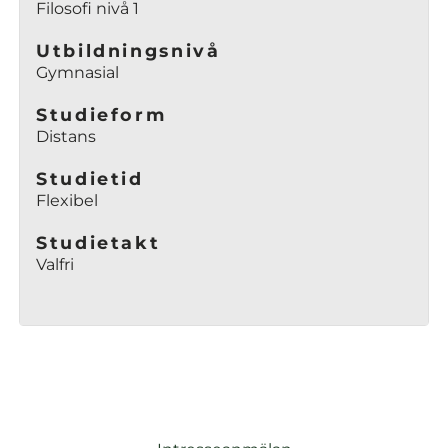
Filosofi nivå 1
t
e
Utbildningsnivå
r
Gymnasial
)
Studieform
Distans
Studietid
Flexibel
Studietakt
Valfri