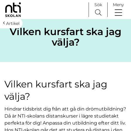
Sök
Meny
H
Huvudnavigation
Artikel
Vilken kursfart ska jag
o
p
välja?
p
a
t
i
l
l
Vilken kursfart ska jag
i
n
välja?
n
e
Hindrar tidsbrist dig från att gå din drömutbildning?
h
Då är NTI-skolans distanskurser i lägre studietakt
å
perfekta för dig! Anpassa din utbildning efter ditt liv.
l
Hos NTI-skolan går det att studera på distans i den