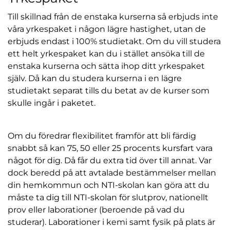
n
Till skillnad från de enstaka kurserna så erbjuds inte
a
våra yrkespaket i någon lägre hastighet, utan de
s
erbjuds endast i 100% studietakt. Om du vill studera
i
ett helt yrkespaket kan du i stället ansöka till de
n
enstaka kurserna och sätta ihop ditt yrkespaket
y
själv. Då kan du studera kurserna i en lägre
t
studietakt separat tills du betat av de kurser som
t
skulle ingår i paketet.
f
ö
n
Om du föredrar flexibilitet framför att bli färdig
s
snabbt så kan 75, 50 eller 25 procents kursfart vara
t
något för dig. Då får du extra tid över till annat. Var
e
dock beredd på att avtalade bestämmelser mellan
r
din hemkommun och NTI-skolan kan göra att du
)
måste ta dig till NTI-skolan för slutprov, nationellt
prov eller laborationer (beroende på vad du
studerar). Laborationer i kemi samt fysik på plats är