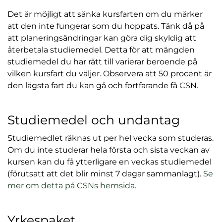
Det är möjligt att sänka kursfarten om du märker
att den inte fungerar som du hoppats. Tänk då på
att planeringsändringar kan göra dig skyldig att
återbetala studiemedel. Detta för att mängden
studiemedel du har rätt till varierar beroende på
vilken kursfart du väljer. Observera att 50 procent är
den lägsta fart du kan gå och fortfarande få CSN.
Studiemedel och undantag
Studiemedlet räknas ut per hel vecka som studeras.
Om du inte studerar hela första och sista veckan av
kursen kan du få ytterligare en veckas studiemedel
(förutsatt att det blir minst 7 dagar sammanlagt).
Se
(
mer om detta på CSNs hemsida
.
ö
p
Yrkespaket
p