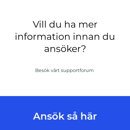
Vill du ha mer
information innan du
ansöker?
(
Besök vårt supportforum
ö
p
p
n
a
s
Ansök så här
i
n