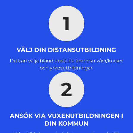
y
t
1
t
f
ö
n
s
VÄLJ DIN DISTANSUTBILDNING
t
e
Du kan välja bland enskilda ämnesnivåer/kurser
r
och yrkesutbildningar.
)
2
ANSÖK VIA VUXENUTBILDNINGEN I
DIN KOMMUN