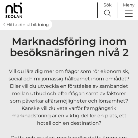
Sök
Meny
H
Huvudnavigation
Hitta din utbildning
o
Marknadsföring inom
p
p
besöksnäringen nivå 2
a
t
i
Vill du lära dig mer om frågor som rör ekonomisk,
l
social och miljömässig hållbarhet inom området?
l
Eller vill du utveckla en förståelse av sambandet
i
mellan utbud och efterfrågan samt av faktorer
n
som påverkar affärsmöjligheter och lönsamhet?
n
Kanske vill du veta varför framgångsrik
e
marknadsföring är en viktig del för en plats, ett
h
hotell och en destination?
å
l
Detta och mycket mer handlar detta ämne om.