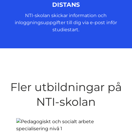
DISTANS
NTI-skolan skickar information och
inloggningsuppgifter till dig via e-post inför
studiestart.
Fler utbildningar på
NTI-skolan