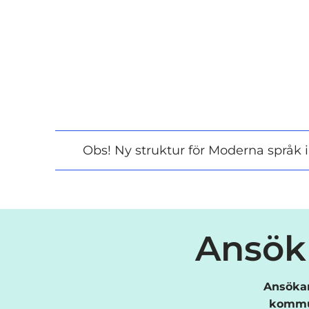
i
n
y
t
t
f
ö
n
s
Obs! Ny struktur för Moderna språk 
t
e
r
)
Ansök 
Ansökan
kommun