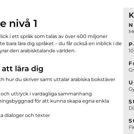
K
e nivå 1
N
M
blick i ett språk som talas av över 400 miljoner
te bara lära dig språket – du får också en inblick i de
P
yrar den arabisktalande världen.
1
F
tt lära dig
Gr
ch hur du skriver samt uttalar arabiska bokstäver
U
G
er och uttryck i vardagliga sammanhang
ngsbyggnad för att kunna skapa egna enkla
S
Di
ska dialoger och texter
S
Fl