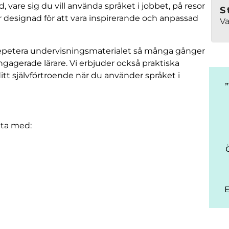
, vare sig du vill använda språket i jobbet, på resor
S
 är designad för att vara inspirerande och anpassad
Va
epetera undervisningsmaterialet så många gånger
gagerade lärare. Vi erbjuder också praktiska
tt självförtroende när du använder språket i
tta med:
E