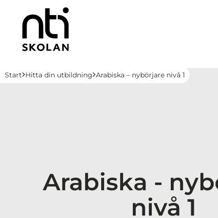
H
Huvudnavigation
Start
Hitta din utbildning
Arabiska – nybörjare nivå 1
o
p
p
a
t
i
l
l
Arabiska - nyb
i
n
nivå 1
n
e