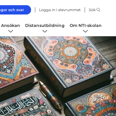
ågor och svar
Logga in i elevrummet
Sök
Ansökan
Distansutbildning
Om NTI-skolan