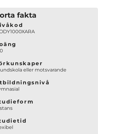
orta fakta
ivåkod
ODY1000XARA
oäng
00
örkunskaper
undskola eller motsvarande
tbildningsnivå
ymnasial
tudieform
stans
tudietid
exibel