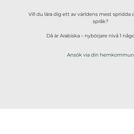
h
å
Vill du lära dig ett av världens mest spridda
l
språk?
l
Då är Arabiska – nybörjare nivå 1 någo
Ansök via din hemkommun