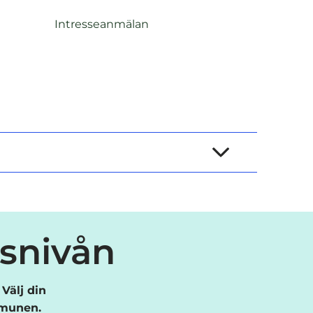
Intresseanmälan
esnivån
Välj din
mmunen.