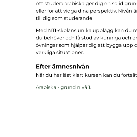
Att studera arabiska ger dig en solid grund
eller för att vidga dina perspektiv. Nivån
till dig som studerande.
Med NTI-skolans unika upplägg kan du r
du behöver och få stöd av kunniga och en
övningar som hjälper dig att bygga upp di
verkliga situationer.
Efter ämnesnivån
När du har läst klart kursen kan du fortsä
(
Arabiska - grund nivå 1
.
ö
p
p
n
a
s