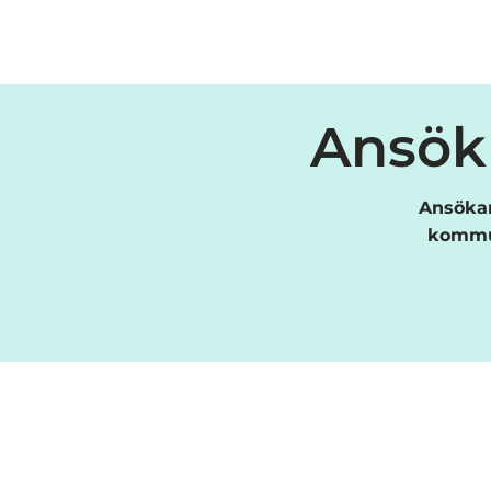
Ansök 
Ansökan
kommun