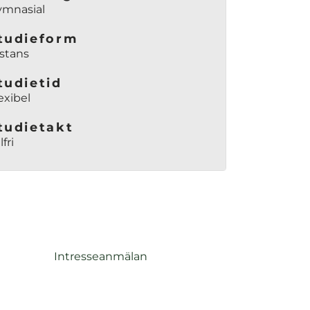
ymnasial
tudieform
stans
tudietid
exibel
tudietakt
lfri
Intresseanmälan