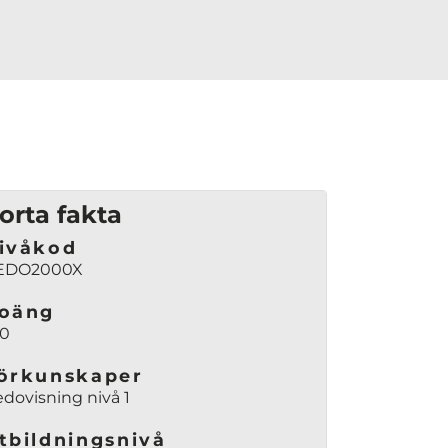
orta fakta
ivåkod
EDO2000X
oäng
00
örkunskaper
dovisning nivå 1
tbildningsnivå