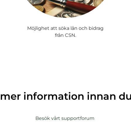
Möjlighet att söka lån och bidrag
från CSN.
a mer information innan d
(
Besök vårt supportforum
ö