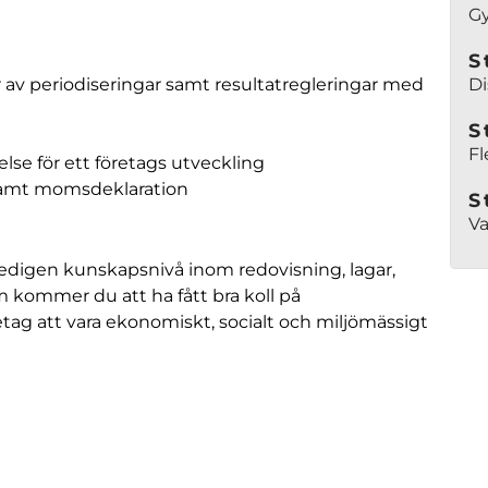
G
S
av periodiseringar samt resultatregleringar med
Di
S
Fl
se för ett företags utveckling
 samt momsdeklaration
S
Va
edigen kunskapsnivå inom redovisning, lagar,
 kommer du att ha fått bra koll på
etag att vara ekonomiskt, socialt och miljömässigt