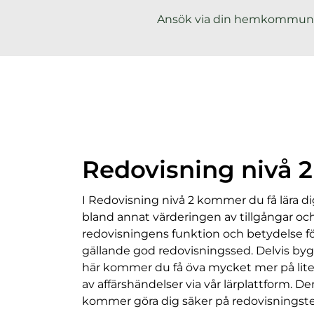
h
Ansök via din hemkommun
å
l
l
Redovisning nivå 2
I Redovisning nivå 2 kommer du få lära di
bland annat värderingen av tillgångar och
redovisningens funktion och betydelse fö
gällande god redovisningssed. Delvis by
här kommer du få öva mycket mer på lite 
av affärshändelser via vår lärplattform. 
kommer göra dig säker på redovisningstek