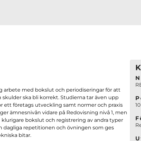
K
N
R
g arbete med bokslut och periodiseringar för att
 skulder ska bli korrekt. Studierna tar även upp
P
r ett företags utveckling samt normer och praxis
1
gger ämnesnivån vidare på Redovisning nivå 1, men
F
klurigare bokslut och registrering av andra typer
Re
Den dagliga repetitionen och övningen som ges
niska bitar.
U