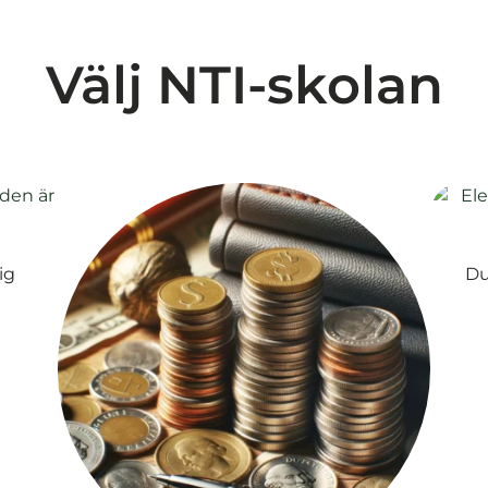
Välj NTI-skolan
ig
Du