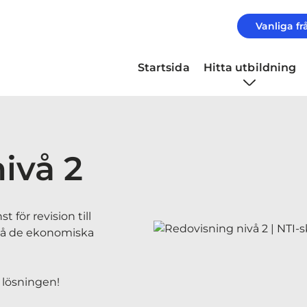
Vanliga fr
Startsida
Hitta utbildning
ivå 2
 för revision till
rstå de ekonomiska
 lösningen!