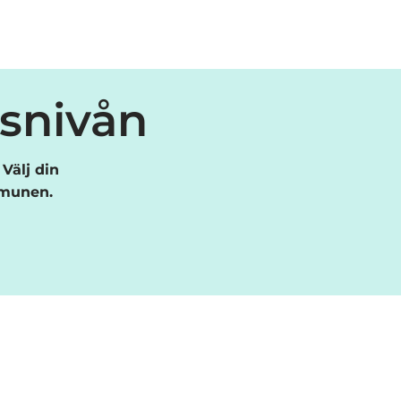
esnivån
Välj din
mmunen.