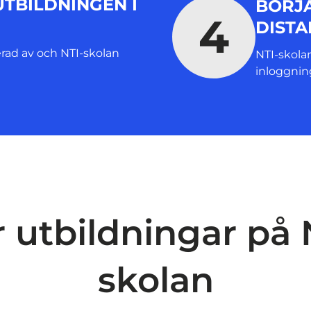
TBILDNINGEN I
BÖRJ
4
DISTA
erad av och NTI-skolan
NTI-skola
inloggning
r utbildningar på 
skolan