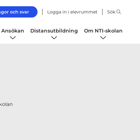
ågor och svar
Logga in i elevrummet
Sök
Ansökan
Distansutbildning
Om NTI-skolan