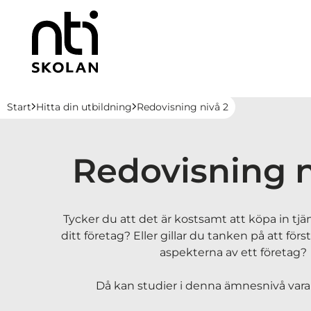
H
Huvudnavigation
Start
Hitta din utbildning
Redovisning nivå 2
o
p
p
Redovisning n
a
t
i
Tycker du att det är kostsamt att köpa in tjänst
l
ditt företag? Eller gillar du tanken på att fö
l
aspekterna av ett företag?
i
n
Då kan studier i denna ämnesnivå vara
n
e