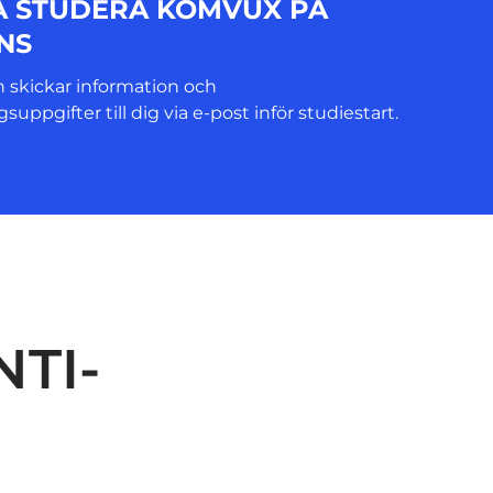
A STUDERA KOMVUX PÅ
NS
n skickar information och
suppgifter till dig via e-post inför studiestart.
NTI-