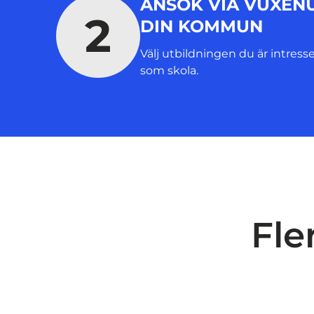
ANSÖK VIA VUXENU
2
DIN KOMMUN
Välj utbildningen du är intress
som skola.
Fle