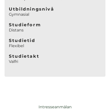
s
Utbildningsnivå
t
Gymnasial
e
r
Studieform
)
Distans
Studietid
Flexibel
Studietakt
Valfri
Intresseanmälan