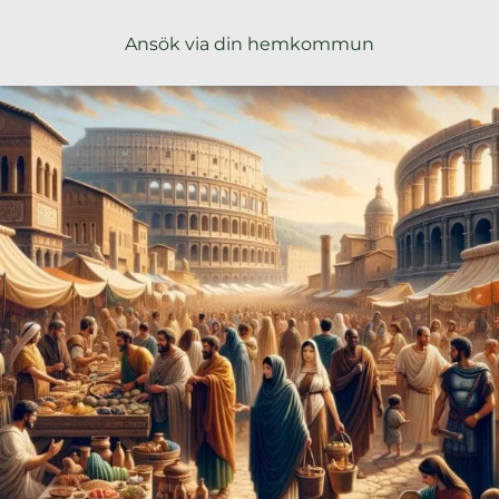
l
Ansök via din hemkommun