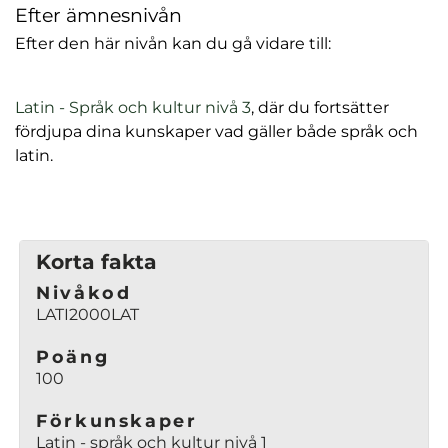
Efter ämnesnivån
Efter den här nivån kan du gå vidare till:
(
Latin - Språk och kultur nivå 3
, där du fortsätter
ö
fördjupa dina kunskaper vad gäller både språk och
p
latin.
p
n
a
s
Korta fakta
i
Nivåkod
n
LATI2000LAT
y
t
Poäng
t
100
f
ö
Förkunskaper
Latin - språk och kultur nivå 1
n