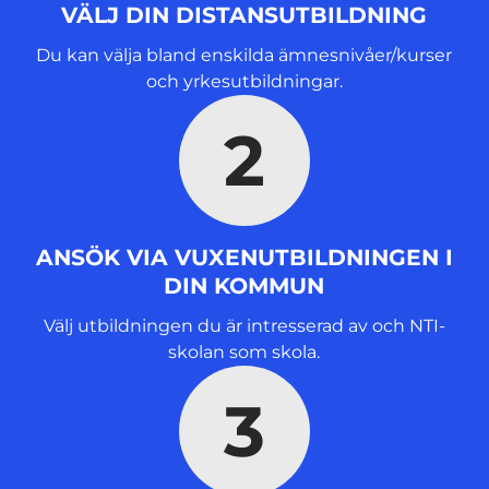
s
VÄLJ DIN DISTANSUTBILDNING
t
e
Du kan välja bland enskilda ämnesnivåer/kurser
r
och yrkesutbildningar.
)
2
ANSÖK VIA VUXENUTBILDNINGEN I
DIN KOMMUN
Välj utbildningen du är intresserad av och NTI-
skolan som skola.
3