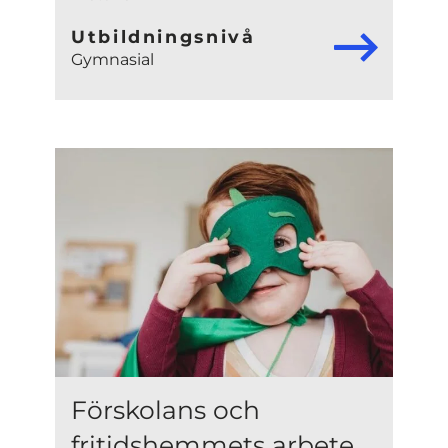
Utbildningsnivå
Gymnasial
Förskolans och
fritidshemmets arbete