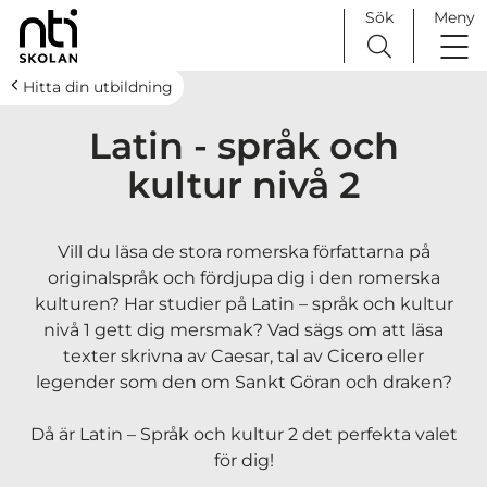
Sök
Meny
H
Huvudnavigation
Hitta din utbildning
o
Latin - språk och
p
p
kultur nivå 2
a
t
i
Vill du läsa de stora romerska författarna på
l
originalspråk och fördjupa dig i den romerska
l
kulturen? Har studier på Latin – språk och kultur
i
nivå 1 gett dig mersmak? Vad sägs om att läsa
n
texter skrivna av Caesar, tal av Cicero eller
n
legender som den om Sankt Göran och draken?
e
h
Då är Latin – Språk och kultur 2 det perfekta valet
å
för dig!
l