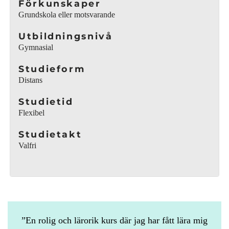
Förkunskaper
t
Grundskola eller motsvarande
f
ö
Utbildningsnivå
n
Gymnasial
s
t
Studieform
e
Distans
r
Studietid
)
Flexibel
Studietakt
Valfri
En rolig och lärorik kurs där jag har fått lära mig