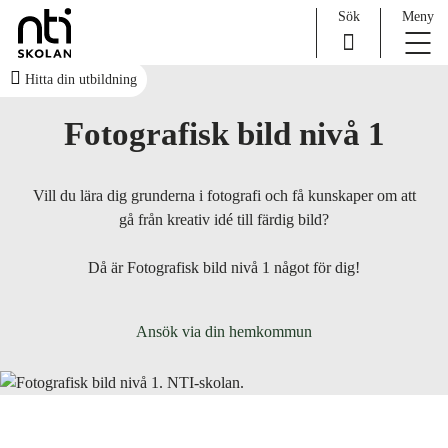
Sök
Meny
H
Huvudnavigation
Hitta din utbildning
o
Fotografisk bild nivå 1
p
p
a
Vill du lära dig grunderna i fotografi och få k
unskaper om att
t
gå från kreativ
idé till färdig bild?
i
l
Då är Fotografisk bild nivå 1 något för dig!
l
i
n
Ansök via din hemkommun
n
e
h
å
l