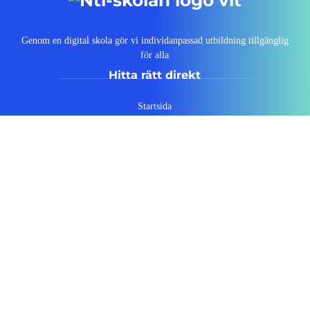
Genom en digital skola gör vi individanpassad utbildning tillgänglig
för alla
Hitta rätt direkt
Startsida
Vanliga frågor
Om NTI-skolan
Lediga tjänster
Personuppgiftspolicy
Pressrum AcadeMedia
Kontakt
Tillgänglighetsredogörelse
Följ NTI-skolan