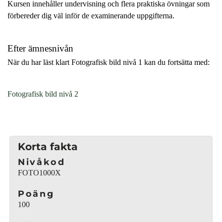
Kursen innehåller undervisning och flera praktiska övningar som
förbereder dig väl inför de examinerande uppgifterna.
Efter ämnesnivån
När du har läst klart Fotografisk bild nivå 1 kan du fortsätta med:
(
Fotografisk bild nivå 2
ö
p
p
n
Korta fakta
a
Nivåkod
s
FOTO1000X
i
n
Poäng
y
100
t