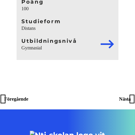
Poäng
100
Studieform
Distans
Utbildningsnivå
Gymnasial
Inläggsnavigering
Föregående
Nästa