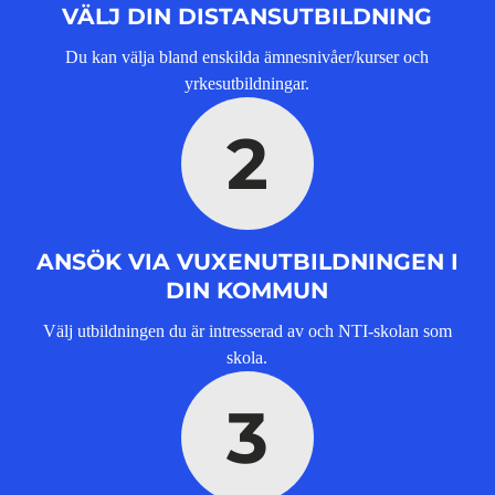
s
VÄLJ DIN DISTANSUTBILDNING
t
e
Du kan välja bland enskilda ämnesnivåer/kurser och
r
yrkesutbildningar.
)
2
ANSÖK VIA VUXENUTBILDNINGEN I
DIN KOMMUN
Välj utbildningen du är intresserad av och NTI-skolan som
skola.
3