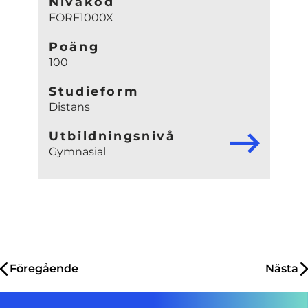
Nivåkod
FORF1000X
Poäng
100
Studieform
Distans
Utbildningsnivå
Gymnasial
Inläggsnavigering
Föregående
Nästa