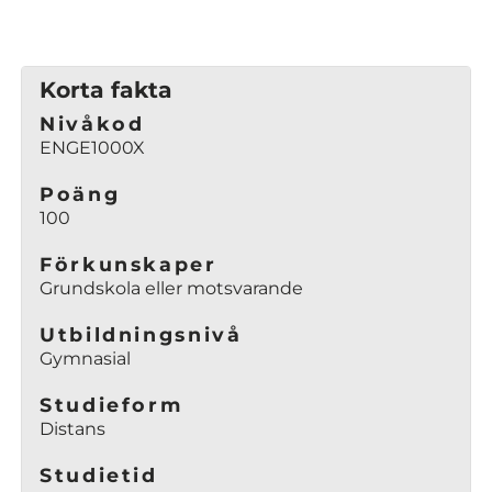
p
p
n
Korta fakta
a
Nivåkod
s
ENGE1000X
i
n
Poäng
y
100
t
t
Förkunskaper
Grundskola eller motsvarande
f
ö
Utbildningsnivå
n
Gymnasial
s
t
Studieform
e
Distans
r
)
Studietid