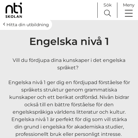
Sök
Meny
H
Huvudnavigation
Hitta din utbildning
o
Engelska nivå 1
p
p
a
Vill du fördjupa dina kunskaper i det engelska
t
språket?
i
l
Engelska nivå 1 ger dig en fördjupad förståelse för
l
språkets struktur genom grammatiska
i
kunskaper och ett berikat ordförråd. Nivån bidrar
n
också till en bättre förståelse för den
n
engelskspråkiga världens litteratur och kultur.
e
Engelska nivå 1 är perfekt för dig som vill stärka
h
din grund i engelska för akademiska studier,
å
professionellt bruk eller personligt intresse.
l