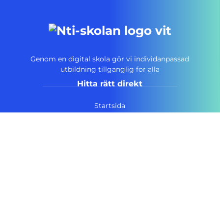
Genom en digital skola gör vi individanpassad
utbildning tillgänglig för alla
Hitta rätt direkt
Startsida
Vanliga frågor
Om NTI-skolan
Lediga tjänster
Personuppgiftspolicy
Pressrum AcadeMedia
Kontakt