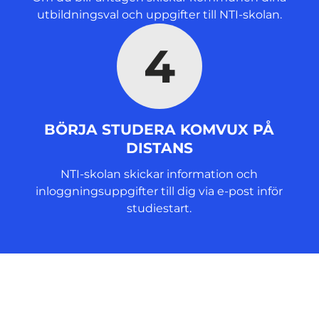
utbildningsval och uppgifter till NTI-skolan.
4
BÖRJA STUDERA KOMVUX PÅ
DISTANS
NTI-skolan skickar information och
inloggningsuppgifter till dig via e-post inför
studiestart.