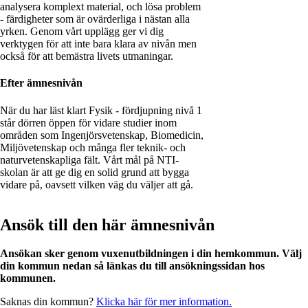
analysera komplext material, och lösa problem
- färdigheter som är ovärderliga i nästan alla
yrken. Genom vårt upplägg ger vi dig
verktygen för att inte bara klara av nivån men
också för att bemästra livets utmaningar.
Efter ämnesnivån
När du har läst klart Fysik - fördjupning nivå 1
står dörren öppen för vidare studier inom
områden som Ingenjörsvetenskap, Biomedicin,
Miljövetenskap och många fler teknik- och
naturvetenskapliga fält. Vårt mål på NTI-
skolan är att ge dig en solid grund att bygga
vidare på, oavsett vilken väg du väljer att gå.
Ansök till den här ämnesnivån
Ansökan sker genom vuxenutbildningen i din hemkommun. Välj
din kommun nedan så länkas du till ansökningssidan hos
kommunen.
Saknas din kommun?
Klicka här för mer information.