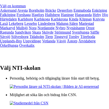
Välj en kommun
Askersund
Avesta
Borgholm
Bräcke
Degerfors
Emmaboda
Enköping
Falköping
Forshaga
Hagfors
Hallsberg
Haninge
Haparanda
Heby
Hjo
Härjedalen
Karlsborg
Karlskoga
Karlskrona
Kinda
Klippan
Knivsta
Laxå
Lekeberg
Lessebo
Lindesberg
Malung-Sälen
Mariestad
Markaryd
Mullsjö
Nora
Nordanstig
Nybro
Nynäshamn
Orust
Ragunda
Sandviken
Skara
Skövde
Strömsund
Svenljunga
Säffle
Sävsjö
Sölvesborg
Tidaholm
Tierp
Tingsryd
Torsby
Töreboda
Upplands-Bro
Uppvidinge
Vetlanda
Växjö
Åstorp
Åtvidaberg
Örkelljunga
Överkalix
Välj NTI-skolan
Personlig, behörig och tillgänglig lärare från start till betyg.
Möjlighet att söka lån och bidrag från CSN.