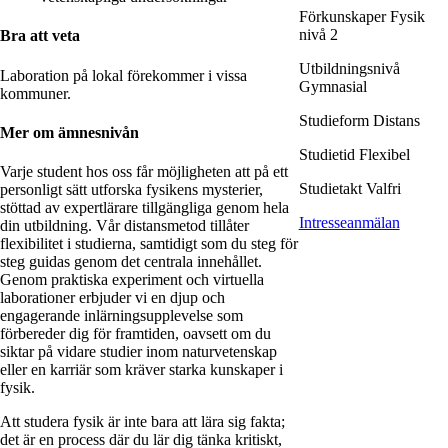
Förkunskaper
Fysik
nivå 2
Bra att veta
Utbildningsnivå
Laboration på lokal förekommer i vissa
Gymnasial
kommuner.
Studieform
Distans
Mer om ämnesnivån
Studietid
Flexibel
Varje student hos oss får möjligheten att på ett
Studietakt
Valfri
personligt sätt utforska fysikens mysterier,
stöttad av expertlärare tillgängliga genom hela
Intresseanmälan
din utbildning. Vår distansmetod tillåter
flexibilitet i studierna, samtidigt som du steg för
steg guidas genom det centrala innehållet.
Genom praktiska experiment och virtuella
laborationer erbjuder vi en djup och
engagerande inlärningsupplevelse som
förbereder dig för framtiden, oavsett om du
siktar på vidare studier inom naturvetenskap
eller en karriär som kräver starka kunskaper i
fysik.
Att studera fysik är inte bara att lära sig fakta;
det är en process där du lär dig tänka kritiskt,