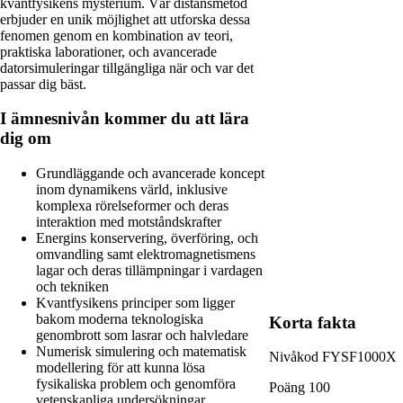
kvantfysikens mysterium. Vår distansmetod
erbjuder en unik möjlighet att utforska dessa
fenomen genom en kombination av teori,
praktiska laborationer, och avancerade
datorsimuleringar tillgängliga när och var det
passar dig bäst.
I ämnesnivån kommer du att lära
dig om
Grundläggande och avancerade koncept
inom dynamikens värld, inklusive
komplexa rörelseformer och deras
interaktion med motståndskrafter
Energins konservering, överföring, och
omvandling samt elektromagnetismens
lagar och deras tillämpningar i vardagen
och tekniken
Kvantfysikens principer som ligger
bakom moderna teknologiska
Korta fakta
genombrott som lasrar och halvledare
Numerisk simulering och matematisk
Nivåkod
FYSF1000X
modellering för att kunna lösa
fysikaliska problem och genomföra
Poäng
100
vetenskapliga undersökningar