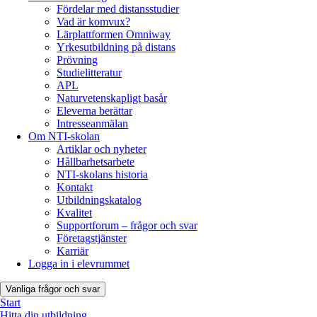
Fördelar med distansstudier
Vad är komvux?
Lärplattformen Omniway
Yrkesutbildning på distans
Prövning
Studielitteratur
APL
Naturvetenskapligt basår
Eleverna berättar
Intresseanmälan
Om NTI-skolan
Artiklar och nyheter
Hållbarhetsarbete
NTI-skolans historia
Kontakt
Utbildningskatalog
Kvalitet
Supportforum – frågor och svar
Företagstjänster
Karriär
Logga in i elevrummet
Vanliga frågor och svar
Start
Hitta din utbildning