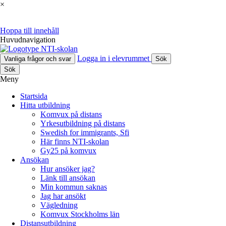
×
Hoppa till innehåll
Huvudnavigation
Logga in i elevrummet
Vanliga frågor och svar
Sök
Sök
Meny
Startsida
Hitta utbildning
Komvux på distans
Yrkesutbildning på distans
Swedish for immigrants, Sfi
Här finns NTI-skolan
Gy25 på komvux
Ansökan
Hur ansöker jag?
Länk till ansökan
Min kommun saknas
Jag har ansökt
Vägledning
Komvux Stockholms län
Distansutbildning