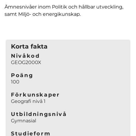
p
Ämnesnivåer inom Politik och hållbar utveckling,
p
samt Miljö- och energikunskap.
n
a
s
i
Korta fakta
n
y
Nivåkod
t
GEOG2000X
t
f
Poäng
100
ö
n
Förkunskaper
s
Geografi nivå 1
t
e
Utbildningsnivå
r
Gymnasial
)
Studieform