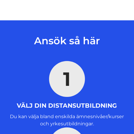
ö
p
p
n
a
s
Ansök så här
i
n
y
t
1
t
f
ö
n
s
VÄLJ DIN DISTANSUTBILDNING
t
e
Du kan välja bland enskilda ämnesnivåer/kurser
r
och yrkesutbildningar.
)