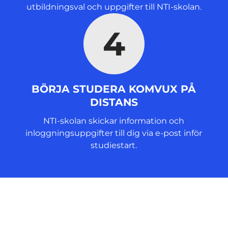
utbildningsval och uppgifter till NTI-skolan.
4
BÖRJA STUDERA KOMVUX PÅ
DISTANS
NTI-skolan skickar information och
inloggningsuppgifter till dig via e-post inför
studiestart.