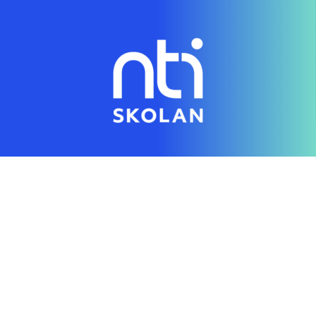
Genom en digital skola gör vi individanpassad
utbildning tillgänglig för alla
Hitta rätt direkt
Startsida
Vanliga frågor
Om NTI-skolan
Lediga tjänster