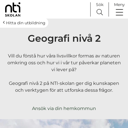
Sök
Meny
H
Huvudnavigation
Hitta din utbildning
o
Geografi nivå 2
p
p
a
Vill du förstå hur våra livsvillkor formas av naturen
t
omkring oss och hur vi i vår tur påverkar planeten
i
vi lever på?
l
l
Geografi nivå 2 på NTI-skolan ger dig kunskapen
i
och verktygen för att utforska dessa frågor.
n
n
e
Ansök via din hemkommun
h
å
l