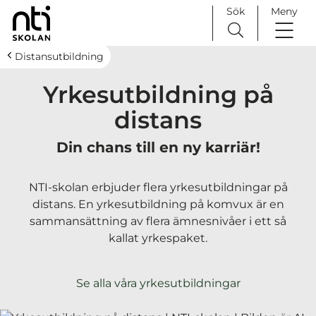
Sök
Meny
H
Huvudnavigation
Distansutbildning
o
Yrkesutbildning på
p
p
distans
a
t
Din chans till en ny karriär!
i
l
NTI-skolan erbjuder flera yrkesutbildningar på
l
distans. En yrkesutbildning på komvux är en
i
sammansättning av flera ämnesnivåer i ett så
n
kallat yrkespaket.
n
e
h
Se alla våra yrkesutbildningar
å
l