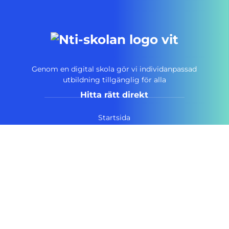
Genom en digital skola gör vi individanpassad
utbildning tillgänglig för alla
Hitta rätt direkt
Startsida
Vanliga frågor
Om NTI-skolan
Lediga tjänster
Personuppgiftspolicy
Pressrum AcadeMedia