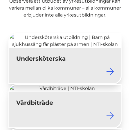
Observera att utbudet av yrkesutbildningar kan
variera mellan olika kommuner – alla kommuner
erbjuder inte alla yrkesutbildningar.
(
Undersköterska
ö
p
p
n
a
(
Vårdbiträde
s
ö
i
p
n
p
y