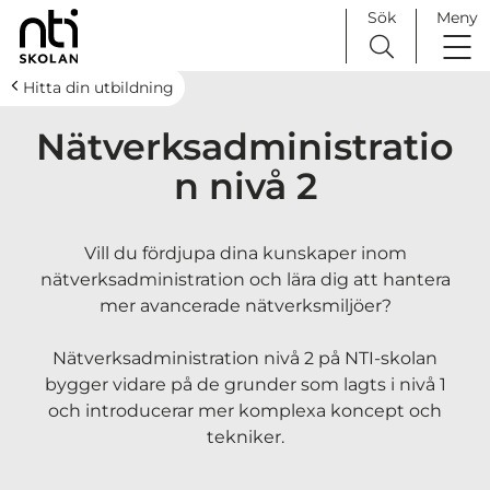
Sök
Meny
H
Huvudnavigation
Hitta din utbildning
o
Nätverksadministratio
p
p
n nivå 2
a
t
i
Vill du fördjupa dina kunskaper inom
l
nätverksadministration och lära dig att hantera
l
mer avancerade nätverksmiljöer?
i
n
Nätverksadministration nivå 2 på NTI-skolan
n
bygger vidare på de grunder som lagts i nivå 1
e
och introducerar mer komplexa koncept och
h
tekniker.
å
l