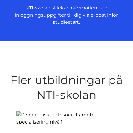
NTI-skolan skickar information och
inloggningsuppgifter till dig via e-post inför
studiestart.
Fler utbildningar på
NTI-skolan