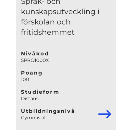
Språk- och
kunskapsutveckling i
förskolan och
fritidshemmet
Nivåkod
SPRO1000X
Poäng
100
Studieform
Distans
Utbildningsnivå
Gymnasial