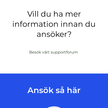
Vill du ha mer
information innan du
ansöker?
(
Besök vårt supportforum
ö
p
p
n
a
s
Ansök så här
i
n
y