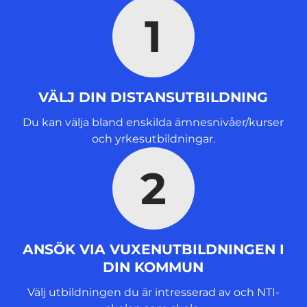
t
1
t
f
ö
n
s
VÄLJ DIN DISTANSUTBILDNING
t
e
Du kan välja bland enskilda ämnesnivåer/kurser
r
och yrkesutbildningar.
)
2
ANSÖK VIA VUXENUTBILDNINGEN I
DIN KOMMUN
Välj utbildningen du är intresserad av och NTI-