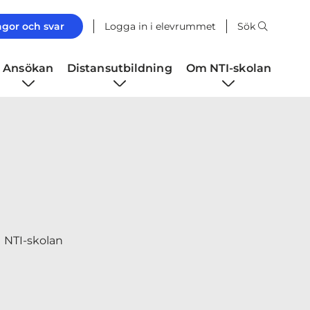
ågor och svar
Logga in i elevrummet
Sök
Ansökan
Distansutbildning
Om NTI-skolan