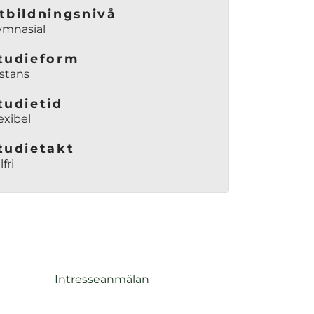
tbildningsnivå
ymnasial
tudieform
stans
tudietid
exibel
tudietakt
lfri
Intresseanmälan