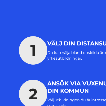
VÄLJ DIN DISTANS
1
Du kan välja bland enskilda ä
yrkesutbildningar.
ANSÖK VIA VUXENU
2
DIN KOMMUN
Välj utbildningen du är intress
som skola.