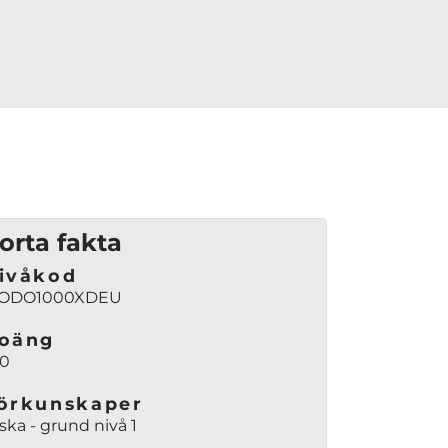
orta fakta
ivåkod
ODO1000XDEU
oäng
00
örkunskaper
ska - grund nivå 1