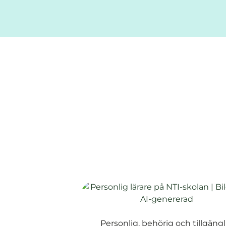
)
Personlig, behörig och tillgängl