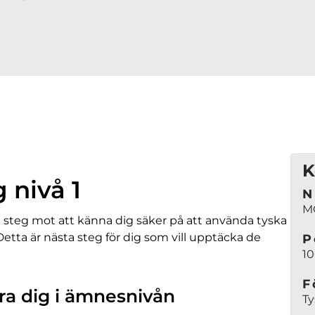
K
 nivå 1
N
M
tort steg mot att känna dig säker på att använda tyska
Detta är nästa steg för dig som vill upptäcka de
P
1
F
ra dig i ämnesnivån
Ty