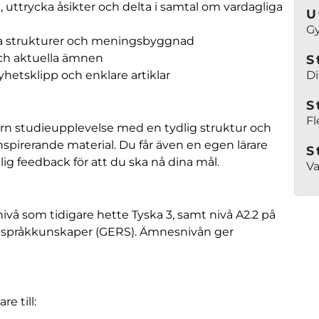
 uttrycka åsikter och delta i samtal om vardagliga
U
G
a strukturer och meningsbyggnad
och aktuella ämnen
S
yhetsklipp och enklare artiklar
Di
S
Fl
ern studieupplevelse med en tydlig struktur och
nspirerande material. Du får även en egen lärare
S
lig feedback för att du ska nå dina mål.
Va
nivå som tidigare hette Tyska 3, samt nivå A2.2 på
språkkunskaper (GERS). Ämnesnivån ger
e till: