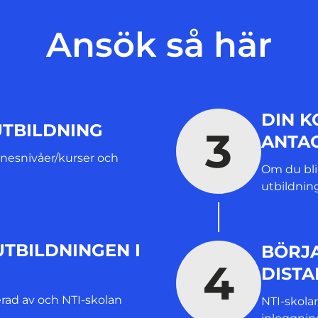
i
Ansök så här
n
y
t
t
f
DIN 
ö
UTBILDNING
3
n
ANTA
s
mnesnivåer/kurser och
t
Om du bl
e
utbildning
r
)
TBILDNINGEN I
BÖRJ
4
DISTA
erad av och NTI-skolan
NTI-skola