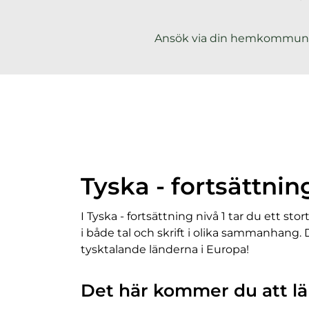
h
å
Ansök via din hemkommun
l
l
Tyska - fortsättning
I Tyska - fortsättning nivå 1 tar du ett s
i både tal och skrift i olika sammanhang. 
tysktalande länderna i Europa!
Det här kommer du att lä