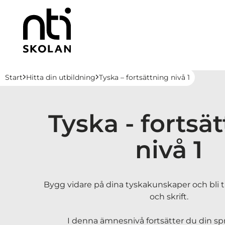
H
Huvudnavigation
Start
Hitta din utbildning
Tyska – fortsättning nivå 1
o
p
p
Tyska - fortsä
a
t
nivå 1
i
l
l
i
Bygg vidare på dina tyskakunskaper och bli t
n
och skrift.
n
e
I denna ämnesnivå fortsätter du din spr