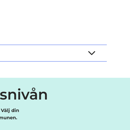
esnivån
Välj din
mmunen.