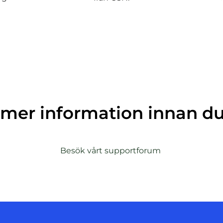
a mer information innan d
(
Besök vårt supportforum
ö
p
p
n
a
s