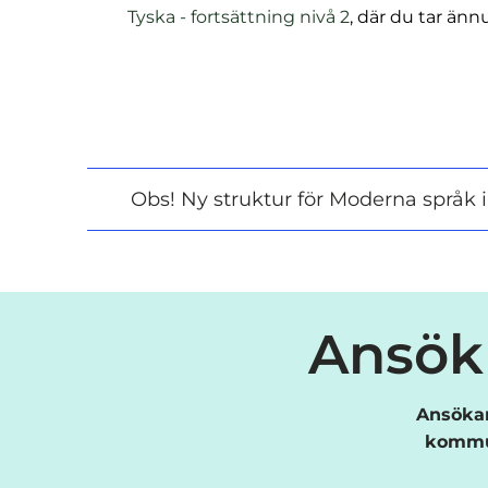
(
Tyska - fortsättning nivå 2
, där du tar ännu
ö
p
p
n
a
s
Obs! Ny struktur för Moderna språk 
i
n
y
t
t
f
Ansök 
ö
n
s
Ansökan
t
kommun
e
r