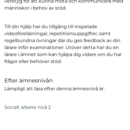
verktyg för att kunna möta och kommunicera med
människor i behov av stöd.
Till din hjälp har du tillgång till inspelade
videoföreläsningar, repetitionsuppgifter, samt
regelbundna övningar där du ges feedback av din
lärare inför examinationer. Utöver detta har du en
lärare i ämnet som kan hjälpa dig vidare om du har
frågor eller behöver stöd.
Efter ämnesnivån
Lämpligt att läsa efter denna ämnesnivå är:
(
Socialt arbete nivå 2
ö
p
p