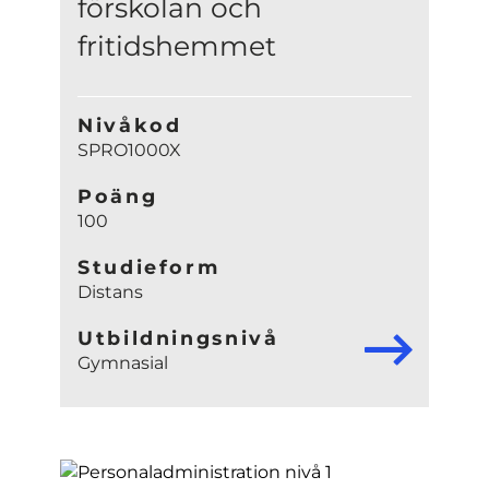
förskolan och
fritidshemmet
Nivåkod
SPRO1000X
Poäng
100
Studieform
Distans
Utbildningsnivå
Gymnasial