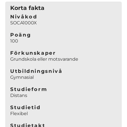
n
Korta fakta
a
Nivåkod
s
SOCA1000X
i
n
Poäng
y
100
t
t
Förkunskaper
Grundskola eller motsvarande
f
ö
Utbildningsnivå
n
Gymnasial
s
t
Studieform
e
Distans
r
)
Studietid
Flexibel
Studietakt