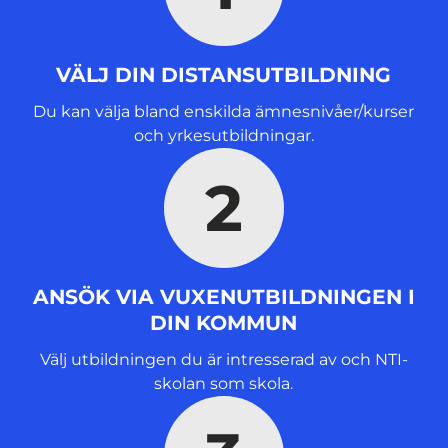
ö
n
s
VÄLJ DIN DISTANSUTBILDNING
t
e
Du kan välja bland enskilda ämnesnivåer/kurser
r
och yrkesutbildningar.
)
2
ANSÖK VIA VUXENUTBILDNINGEN I
DIN KOMMUN
Välj utbildningen du är intresserad av och NTI-
skolan som skola.