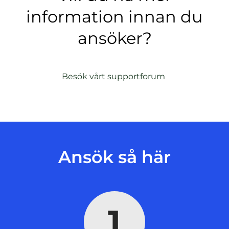
information innan du
ansöker?
(
Besök vårt supportforum
ö
p
p
n
a
s
Ansök så här
i
n
y
t
1
t
f