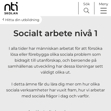
Sök
Meny
H
Huvudnavigation
Hitta din utbildning
o
Socialt arbete nivå 1
p
p
a
I alla tider har människan arbetat för att försöka
t
lösa eller förebygga olika sociala problem som
i
bidragit till utanförskap, och beroende på
l
samhällenas utveckling har dessa lösningar sett
l
väldigt olika ut.
i
n
I detta ämne får du lära dig mer om hur olika
n
sociala verksamheter har vuxit fram, hur vi arbetar
e
med sociala frågor i dag och varför.
h
å
l