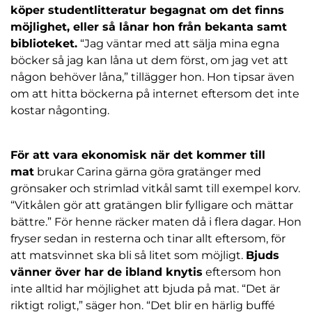
köper studentlitteratur begagnat om det finns
möjlighet, eller så lånar hon från bekanta samt
biblioteket.
“Jag väntar med att sälja mina egna
böcker så jag kan låna ut dem först, om jag vet att
någon behöver låna,” tillägger hon. Hon tipsar även
om att hitta böckerna på internet eftersom det inte
kostar någonting.
För att vara ekonomisk när det kommer till
mat
brukar Carina gärna göra gratänger med
grönsaker och strimlad vitkål samt till exempel korv.
“Vitkålen gör att gratängen blir fylligare och mättar
bättre.” För henne räcker maten då i flera dagar. Hon
fryser sedan in resterna och tinar allt eftersom, för
att matsvinnet ska bli så litet som möjligt.
Bjuds
vänner över har de ibland knytis
eftersom hon
inte alltid har möjlighet att bjuda på mat. “Det är
riktigt roligt,” säger hon. “Det blir en härlig buffé