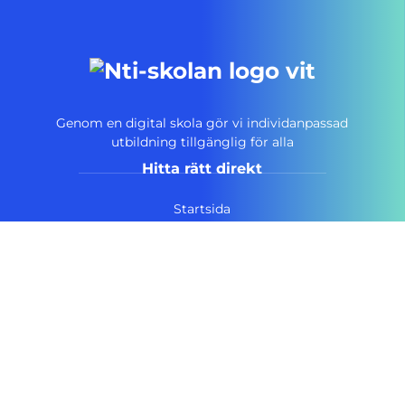
Genom en digital skola gör vi individanpassad
utbildning tillgänglig för alla
Hitta rätt direkt
Startsida
Vanliga frågor
Om NTI-skolan
Lediga tjänster
Personuppgiftspolicy
Pressrum AcadeMedia