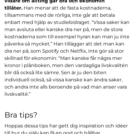
vidare om allting går bra och ekonomin
tillåter.
Han menar att de fasta kostnaderna,
tillsammans med de rörliga, inte går att betala
enbart med hjälp av studiebidraget. “Vissa saker kan
man avsluta eller kanske dra ner på, men de stora
kostnaderna som till exempel hyran kan man ju inte
påverka så mycket.” Han tillägger att det man kan
dra ner på, som Spotify och Netflix, inte gör så stor
skillnad för ekonomin: “Man kanske får några mer
kronor i plånboken, men den vardagliga livskvalitén
blir då också lite sämre. Sen är ju den biten
individuell också, så vissa kanske kan ändra saker,
och andra inte alls beroende på vad man anser vara
livskvalité.”
Bra tips?
Hoppas dessa tips har gett dig inspiration och idéer
till hur du själv kan få en god och hållbar