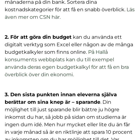
månaderna på din bank. Sortera dina
kostnadskategorier för att få en snabb överblick.
Läs
(
även mer om CSN här.
ö
p
2. För att göra din budget
kan du använda ett
p
digitalt verktyg som Excel eller någon av de många
n
budgetkalkyler som finns online.
På Hallå
a
konsuments webbplats kan du till exempel
s
använda deras egen budgetkalkyl för att få en bra
i
(
överblick över din ekonomi.
n
ö
y
p
t
3. Den sista punkten innan eleverna själva
p
t
berättar om sina knep är – sparande
. Din
n
f
möjlighet till just sparande blir bättre ju högre
a
ö
inkomst du har, så jobb på sidan om studierna är
s
n
ingen dum idé. Men hur mycket eller lite du än får
i
s
in varje månad så är en riktlinje att spara 10 procent
n
t
av inkomsten om du har möjlighet till det. Var