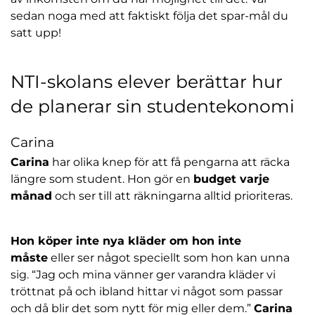
y
e
sedan noga med att faktiskt följa det spar-mål du
t
r
satt upp!
t
)
f
ö
NTI-skolans elever berättar hur
n
de planerar sin studentekonomi
s
t
e
Carina
r
Carina
har olika knep för att få pengarna att räcka
)
längre som student. Hon gör en
budget varje
månad
och ser till att räkningarna alltid prioriteras.
Hon köper inte nya kläder om hon inte
måste
eller ser något speciellt som hon kan unna
sig. “Jag och mina vänner ger varandra kläder vi
tröttnat på och ibland hittar vi något som passar
och då blir det som nytt för mig eller dem.”
Carina