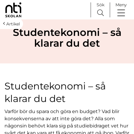
Sök
Meny
H
Huvudnavigation
Artikel
Studentekonomi – så
o
p
klarar du det
p
a
t
i
l
l
Studentekonomi – så
i
n
klarar du det
n
e
Varför bör du spara och göra en budget? Vad blir
h
konsekvenserna av att inte göra det? Alla som
å
någonsin behövt klara sig på studiebidraget vet hur
l
svårt det kan vara att få ekonomin att gå ihop. Varför