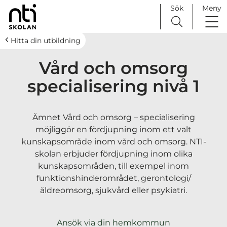
Sök
Meny
H
Huvudnavigation
Hitta din utbildning
o
Vård och omsorg
p
p
specialisering nivå 1
a
t
i
Ämnet Vård och omsorg –
special
iser
ing
l
möjliggör en fördjupning inom ett valt
l
kunskapsområde inom vård och omsorg.
NTI-
i
skolan erbjuder fördjupning inom olika
n
kunskapsområden, till exempel inom
n
funktionshinderområdet, gerontologi/
e
äldreomsorg, sjukvård eller psykiatri.
h
å
l
Ansök via din hemkommun