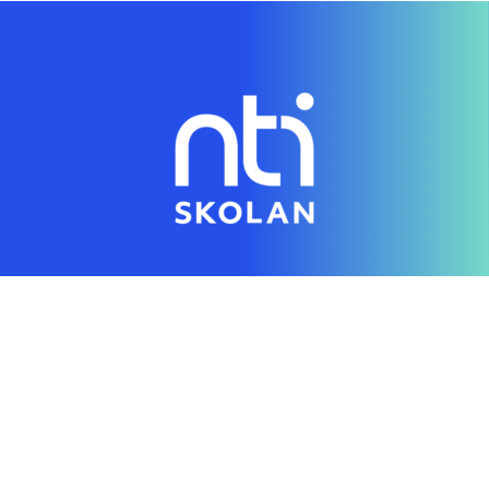
Genom en digital skola gör vi individanpassad
utbildning tillgänglig för alla
Hitta rätt direkt
Startsida
Vanliga frågor
Om NTI-skolan