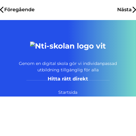
Inläggsnavigering
Föregående
Nästa
Genom en digital skola gör vi individanpassad
utbildning tillgänglig för alla
Hitta rätt direkt
Startsida
Vanliga frågor
Om NTI-skolan
Lediga tjänster