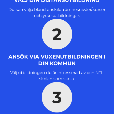
VÄLJ DIN DISTANSUTBILDNING
t
e
Du kan välja bland enskilda ämnesnivåer/kurser
r
och yrkesutbildningar.
)
2
ANSÖK VIA VUXENUTBILDNINGEN I
DIN KOMMUN
Välj utbildningen du är intresserad av och NTI-
skolan som skola.
3