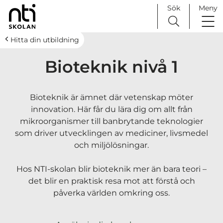
Sök
Meny
H
Huvudnavigation
Hitta din utbildning
o
Bioteknik nivå 1
p
p
a
Bioteknik är ämnet där vetenskap möter
t
innovation. Här får du lära dig om allt från
i
mikroorganismer till banbrytande teknologier
l
som driver utvecklingen av mediciner, livsmedel
l
och miljölösningar.
i
n
Hos NTI-skolan blir bioteknik mer än bara teori –
n
det blir en praktisk resa mot att förstå och
e
påverka världen omkring oss.
h
å
l