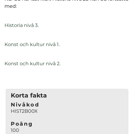
med:
(
Historia nivå 3
.
ö
p
(
Konst och kultur nivå 1
.
p
ö
n
p
a
(
Konst och kultur nivå 2
.
p
s
ö
n
i
p
a
n
p
s
y
n
Korta fakta
i
t
a
n
t
Nivåkod
s
y
HIST2B00X
f
i
t
ö
n
t
Poäng
n
y
100
f
s