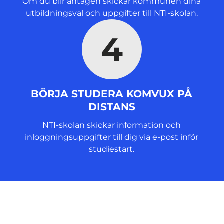
Om du blir antagen skickar kommunen dina
utbildningsval och uppgifter till NTI-skolan.
4
BÖRJA STUDERA KOMVUX PÅ
DISTANS
NTI-skolan skickar information och
inloggningsuppgifter till dig via e-post inför
studiestart.