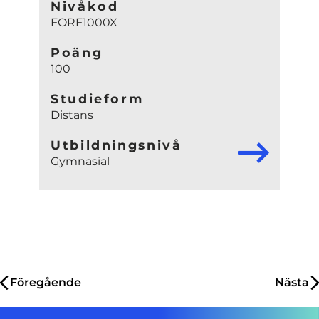
Nivåkod
FORF1000X
Poäng
100
Studieform
Distans
Utbildningsnivå
Gymnasial
Inläggsnavigering
Föregående
Nästa