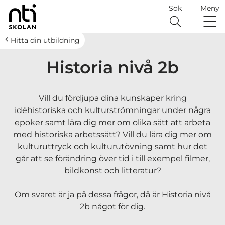
Sök
Meny
H
Huvudnavigation
Hitta din utbildning
o
Historia nivå 2b
p
p
a
Vill du fördjupa dina kunskaper kring
t
idéhistoriska och kulturströmningar under några
i
epoker samt lära dig mer om olika sätt att arbeta
l
med historiska arbetssätt? Vill du lära dig mer om
l
kulturuttryck och kulturutövning samt hur det
i
går att se förändring över tid i till exempel filmer,
n
bildkonst och litteratur?
n
e
Om svaret är ja på dessa frågor, då är Historia nivå
h
2b något för dig.
å
l