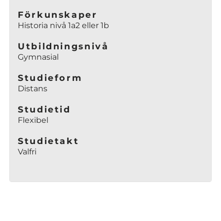
t
ö
t
t
Förkunskaper
n
e
Historia nivå 1a2 eller 1b
f
s
r
ö
t
)
Utbildningsnivå
n
e
Gymnasial
s
r
t
)
Studieform
e
Distans
r
)
Studietid
Flexibel
Studietakt
Valfri