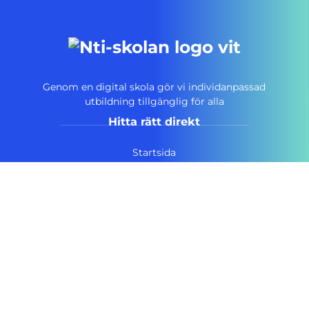
Genom en digital skola gör vi individanpassad
utbildning tillgänglig för alla
Hitta rätt direkt
Startsida
Vanliga frågor
Om NTI-skolan
Lediga tjänster
Personuppgiftspolicy
Pressrum AcadeMedia
Kontakt