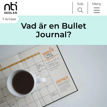
Sök
Meny
H
Huvudnavigation
Artikel
Vad är en Bullet
o
p
Journal?
p
a
t
i
l
l
i
n
n
e
h
å
l