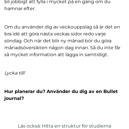
a
bli jobbigt att fylla i mycket på en gång om du
s
hamnar efter.
i
n
Om du använder dig av veckouppslag så är det en
y
bra idé att göra nästa veckas sidor redo varje
t
söndag. Och när det blir ny månad bör du göra
t
månadsöversikten någon dag innan. Så du inte får
f
så mycket information att lägga in samtidigt.
ö
n
s
Lycka till!
t
e
r
Hur planerar du? Använder du dig av en Bullet
)
journal?
Läs också: Hitta en struktur för studierna