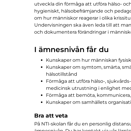
utveckla din förmåga att utföra hälso- oc
hygieniskt, hälsobefrämjande och pedago
om hur människor reagerar i olika krissitu
Undervisningen ska även leda till att m
och dokumentera förändringar i människor
I ämnesnivån får du
Kunskaper om hur människan fysiskt, 
Kunskaper om symtom, smärta, smär
hälsotillstånd
Förmåga att utföra hälso-, sjukvård
medicinsk utrustning i enlighet me
Förmåga att bemöta, kommunicera, 
Kunskaper om samhällets organisation
Bra att veta
På NTI-skolan får du en personlig dista
ämnesnivån. Du har kontakt via vår lärpla