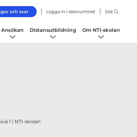
ågor och svar
Logga in i elevrummet
Sök
Ansökan
Distansutbildning
Om NTI-skolan