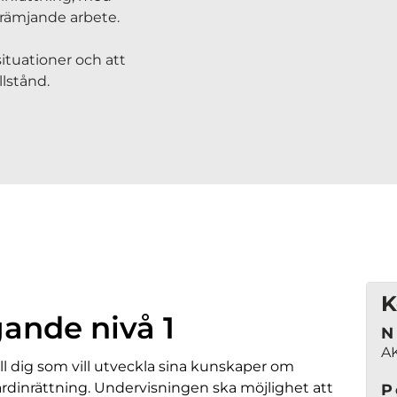
främjande arbete.
ituationer och att
lstånd.
K
ande nivå 1
N
A
ll dig som vill utveckla sina kunskaper om
dinrättning. Undervisningen ska möjlighet att
P