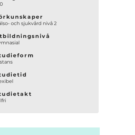
00
örkunskaper
lso- och sjukvård nivå 2
tbildningsnivå
ymnasial
tudieform
stans
tudietid
exibel
tudietakt
lfri