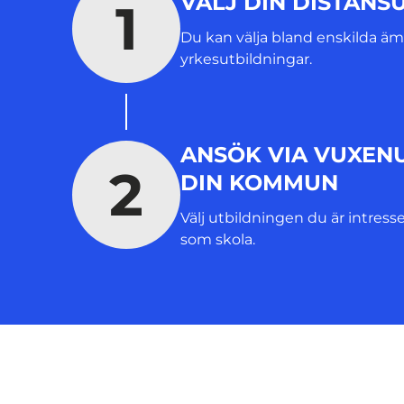
VÄLJ DIN DISTANS
1
Du kan välja bland enskilda ä
yrkesutbildningar.
ANSÖK VIA VUXENU
2
DIN KOMMUN
Välj utbildningen du är intress
som skola.