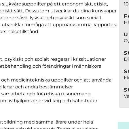
h sjukvårdsuppgifter på ett ergonomiskt, etiskt,
1
giskt sätt. Dessutom utvecklar du dina kunskaper
F
ationer såväl fysiskt och psykiskt som socialt.
Hä
an utvecklar förmåga att uppmärksamma, rapportera
s hälsotillstånd.
U
G
S
psykiskt och socialt reagerar i krissituationer
Di
tbehandling och förändringar i människors
S
Fl
s- och medicintekniska uppgifter och att använda
d lagar och andra bestämmelser
S
samarbeta och föra etiska resonemang
Va
 av hjälpinsatser vid krig och katastrofer
nsutbildning med samma lärare under hela
ttform och vid behov via Zoom eller telefon.