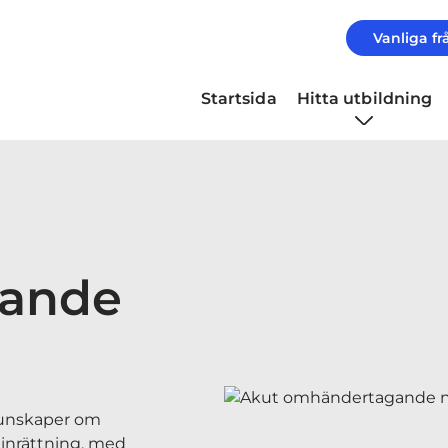
Vanliga fr
Startsida
Hitta utbildning
ande
kunskaper om
inrättning, med