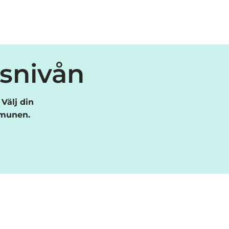
esnivån
Välj din
mmunen.