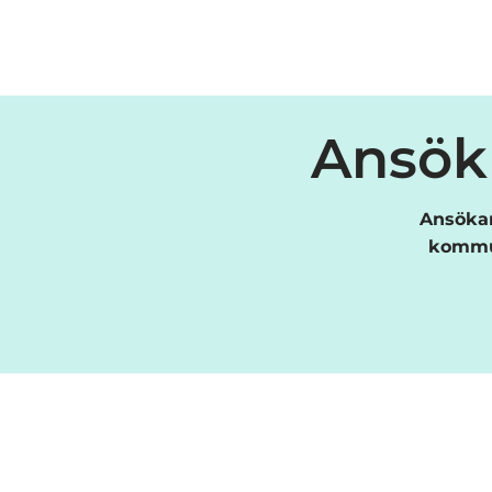
Ansök 
Ansökan
kommun