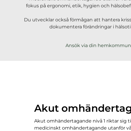
h
fokus på ergonomi, etik, hygien och hälsobe
å
l
Du utvecklar också förmågan att hantera kriss
l
dokumentera förändringar i hälsotil
Ansök via din hemkommun
Akut omhändertag
Akut omhändertagande nivå 1 riktar sig ti
medicinskt omhändertagande utanför vår