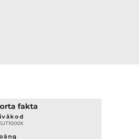
orta fakta
ivåkod
KUT1000X
oäng