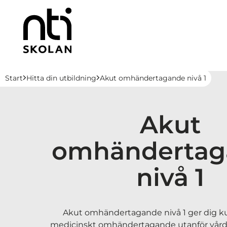
H
Huvudnavigation
Start
Hitta din utbildning
Akut omhändertagande nivå 1
o
p
p
Akut
a
t
omhändertag
i
l
nivå 1
l
i
n
n
Akut omhändertagande nivå 1 ger dig 
e
medicinskt omhändertagande utanför vård