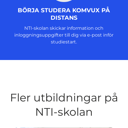
BÖRJA STUDERA KOMVUX PÅ
DISTANS
NTI-skolan skickar information och
inloggningsuppgifter till dig via e-post inför
studiestart.
Fler utbildningar på
NTI-skolan