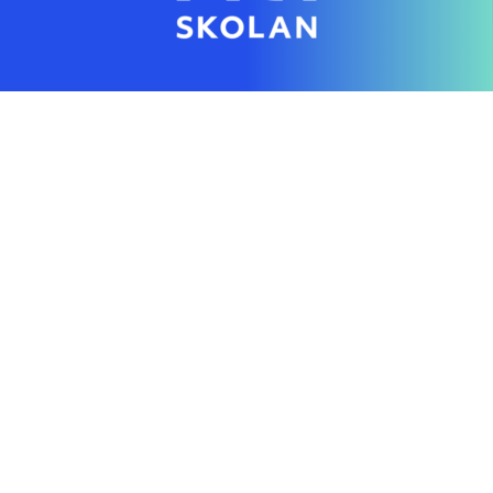
Genom en digital skola gör vi individanpassad
utbildning tillgänglig för alla
Hitta rätt direkt
Startsida
Vanliga frågor
Om NTI-skolan
Lediga tjänster
Personuppgiftspolicy
Pressrum AcadeMedia
Kontakt
Tillgänglighetsredogörelse