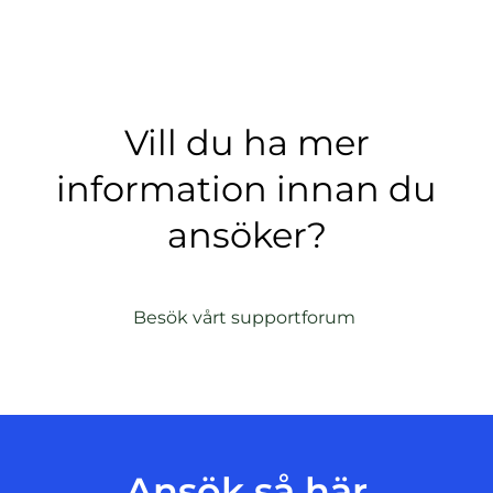
Vill du ha mer
information innan du
ansöker?
(
Besök vårt supportforum
ö
p
p
n
a
s
Ansök så här