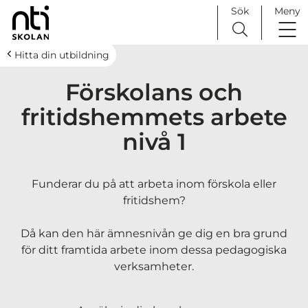
Sök
Meny
H
Huvudnavigation
Hitta din utbildning
o
Förskolans och
p
p
fritidshemmets arbete
a
nivå 1
t
i
l
Funderar du på att arbeta inom förskola eller
l
fritidshem?
i
n
Då kan den här ämnesnivån ge dig en bra grund
n
för ditt framtida arbete inom dessa pedagogiska
e
verksamheter.
h
å
l