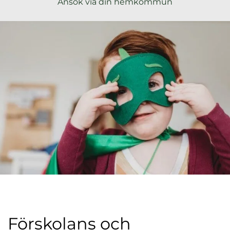
Ansök via din hemkommun
l
Förskolans och