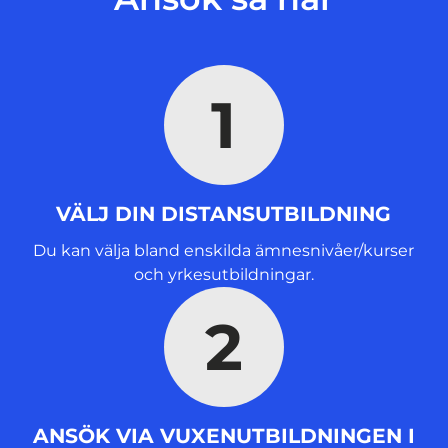
i
n
y
t
1
t
f
ö
n
s
VÄLJ DIN DISTANSUTBILDNING
t
e
Du kan välja bland enskilda ämnesnivåer/kurser
r
och yrkesutbildningar.
)
2
ANSÖK VIA VUXENUTBILDNINGEN I