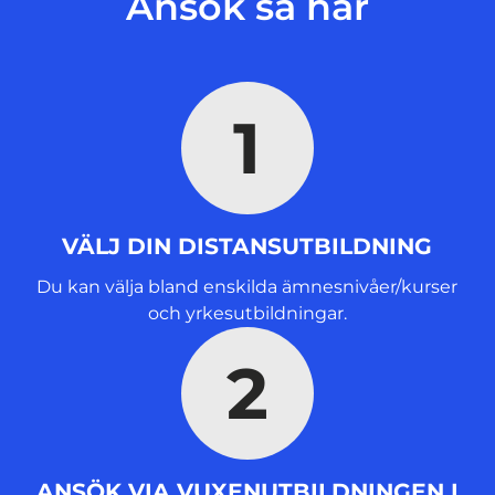
Ansök så här
i
n
y
t
1
t
f
ö
n
s
VÄLJ DIN DISTANSUTBILDNING
t
e
Du kan välja bland enskilda ämnesnivåer/kurser
r
och yrkesutbildningar.
)
2
ANSÖK VIA VUXENUTBILDNINGEN I