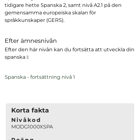
tidigare hette Spanska 2, samt nivå A2.1 på den
gemensamma europeiska skalan för
språkkunskaper (GERS).
Efter ämnesnivån
Efter den här nivån kan du fortsätta att utveckla din
spanska i:
(
Spanska - fortsättning nivå 1
ö
p
p
n
Korta fakta
a
Nivåkod
s
MODG1000XSPA
i
n
Poäng