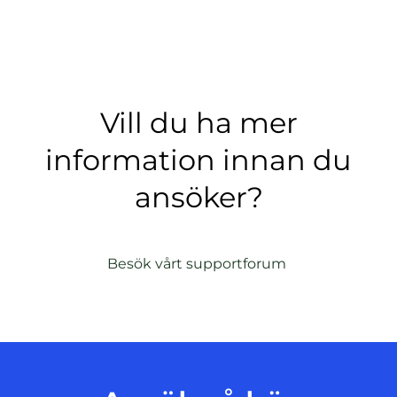
Vill du ha mer
information innan du
ansöker?
(
Besök vårt supportforum
ö
p
p
n
a
s