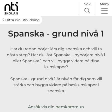
Sök
Meny
H
Huvudnavigation
Hitta din utbildning
o
Spanska - grund nivå 1
p
p
a
Har du redan börjat lära dig spanska och vill ta
t
nästa steg? Har du läst Spanska – nybörjare nivå 1
i
eller Spanska 1 och vill bygga vidare på dina
l
kunskaper?
l
i
Spanska – grund nivå 1 är nivån för dig som vill
n
stärka och bygga vidare på baskunskaper i
n
spanska.
e
h
å
Ansök via din hemkommun
l