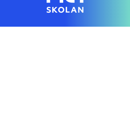
Genom en digital skola gör vi individanpassad
utbildning tillgänglig för alla
Hitta rätt direkt
Startsida
Vanliga frågor
Om NTI-skolan
Lediga tjänster
Personuppgiftspolicy
Pressrum AcadeMedia
Kontakt