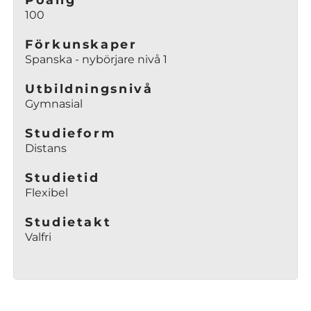
y
100
t
t
Förkunskaper
Spanska - nybörjare nivå 1
f
ö
Utbildningsnivå
n
Gymnasial
s
t
Studieform
e
Distans
r
)
Studietid
Flexibel
Studietakt
Valfri