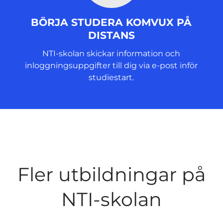
BÖRJA STUDERA KOMVUX PÅ
DISTANS
NTI-skolan skickar information och
inloggningsuppgifter till dig via e-post inför
studiestart.
Fler utbildningar på
NTI-skolan