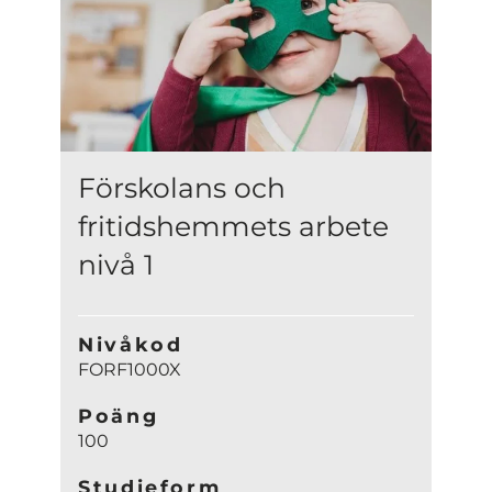
Förskolans och
fritidshemmets arbete
nivå 1
Nivåkod
FORF1000X
Poäng
100
Studieform