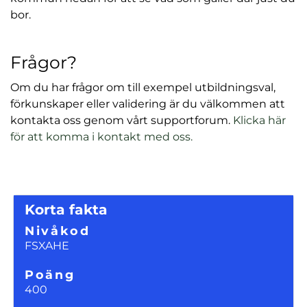
)
bor.
Frågor?
Om du har frågor om till exempel utbildningsval,
förkunskaper eller validering är du välkommen att
kontakta oss genom vårt supportforum.
Klicka här
för att komma i kontakt med oss.
Korta fakta
Nivåkod
FSXAHE
Poäng
400