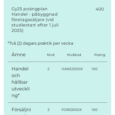
Gy25 poängplan
400
Handel - påbyggnad
företagssäljare (vid
studiestart efter 1 juli
2025)
*Två (2) dagars praktik per vecka
Ämne
Nivå
Nivåkod
Poäng
Handel
2
HANE2000X
100
och
hållbar
utveckli
ng*
Försäljni
3
FORS3000X
100