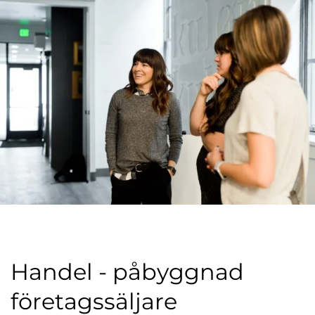
l
Handel - påbyggnad
företagssäljare