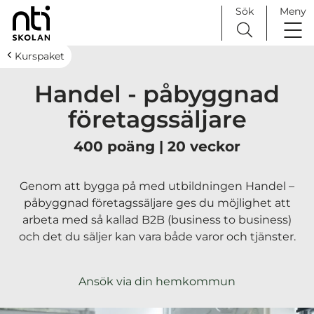
Sök
Meny
H
Huvudnavigation
Kurspaket
o
Handel - påbyggnad
p
p
företagssäljare
a
t
400 poäng | 20 veckor
i
l
Genom att bygga på med utbildningen Handel –
l
påbyggnad företagssäljare ges du möjlighet att
i
arbeta med så kallad B2B (business to business)
n
och det du säljer kan vara både varor och tjänster.
n
e
h
Ansök via din hemkommun
å
l