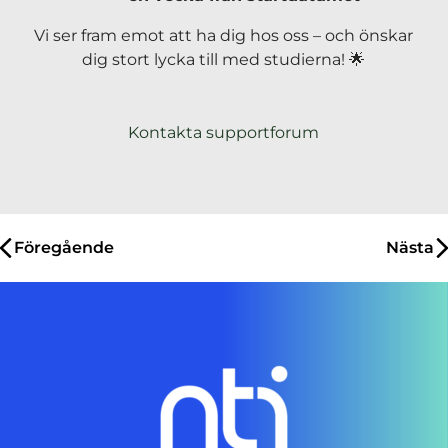
s
t
Vi ser fram emot att ha dig hos oss – och önskar
e
dig stort lycka till med studierna! 🌟
r
)
Kontakta supportforum
Inläggsnavigering
Föregående
Nästa