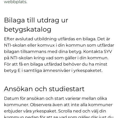
(
webbplats
.
ö
p
Bilaga till utdrag ur
p
n
betygskatalog
a
Efter avslutad utbildning utfärdas en bilaga. Det är
s
NTI-skolan eller komvux i din kommun som utfärdar
i
bilagan tillsammans med dina betyg. Kontakta SYV
n
på NTI-skolan kring vad som gäller i din kommun.
y
För att få en bilaga utfärdad behöver du ha minst
t
betyg E i samtliga ämnesnivåer i yrkespaketet.
t
f
ö
Ansökan och studiestart
n
s
Datum för ansökan och start varierar mellan olika
t
kommuner. Observera även att inte alla kommuner
e
erbjuder våra yrkespaket. Scrolla ned och välj din
r
kommun nedan för att se vad som gäller där just du