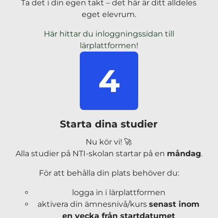
Ta det i din egen takt – det här är ditt alldeles
eget elevrum.
Här hittar du inloggningssidan till
(
lärplattformen!
ö
4
p
p
n
a
s
Starta dina studier
i
n
Nu kör vi! 🚀
y
Alla studier på NTI-skolan startar på en
måndag
.
t
För att behålla din plats behöver du:
t
f
logga in i lärplattformen
ö
aktivera din ämnesnivå/kurs
senast inom
n
en vecka från startdatumet