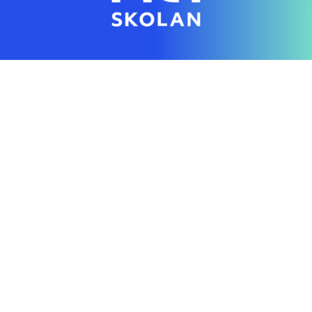
Genom en digital skola gör vi individanpassad
utbildning tillgänglig för alla
Hitta rätt direkt
Startsida
Vanliga frågor
Om NTI-skolan
Lediga tjänster
Personuppgiftspolicy
Pressrum AcadeMedia
Kontakt