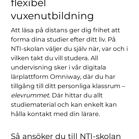
flexibel
n
l
y
vuxenutbildning
t
t
Att läsa på distans ger dig frihet att
f
ö
forma dina studier efter ditt liv. På
n
NTI-skolan väljer du själv när, var och i
s
vilken takt du vill studera. All
t
undervisning sker i vår digitala
e
r
lärplattform Omniway, där du har
)
tillgång till ditt personliga klassrum –
elevrummet
. Där hittar du allt
studiematerial och kan enkelt kan
hålla kontakt med din lärare.
Så ansöker du till NTI-skolan