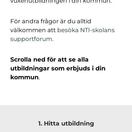
vuxenutbildningen i din kommun.
För andra frågor är du alltid
välkommen att
besöka NTI-skolans
(
supportforum.
ö
p
Scrolla ned för att se alla
p
utbildningar som erbjuds i din
n
kommun
.
a
s
i
n
y
1. Hitta utbildning
t