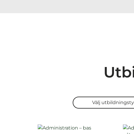
Utb
Välj utbildningstyp
Välj utbildningst