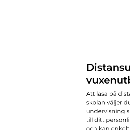
h
å
l
l
Distansut
vuxenut
Att läsa på dist
skolan väljer du
undervisning sk
till ditt person
och kan enkelt