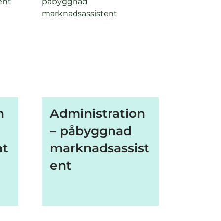
n
Administration
– påbyggnad
nt
marknadsassist
ent