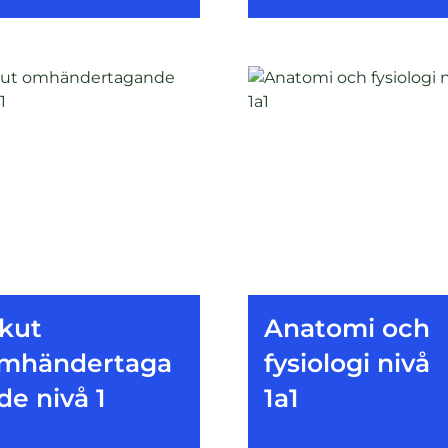
kut
Anatomi och
mhändertaga
fysiologi nivå
de nivå 1
1a1