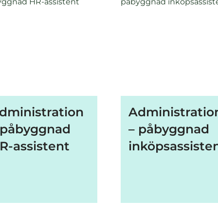
dministration
Administratio
 påbyggnad
– påbyggnad
R-assistent
inköpsassiste