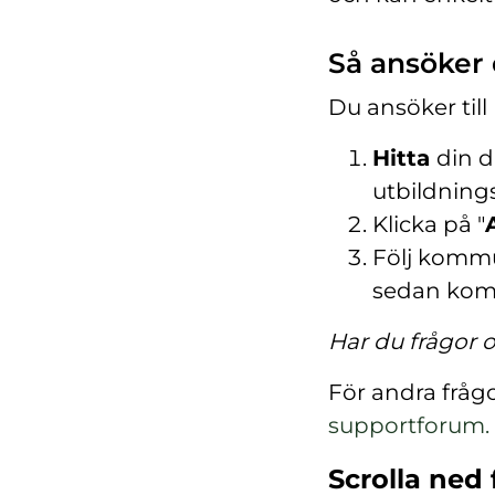
Så ansöker d
Du ansöker ti
Hitta
din d
utbildning
Klicka på "
Följ kommu
sedan ko
Har du frågor
För andra fråg
supportforum.
Scrolla ned 