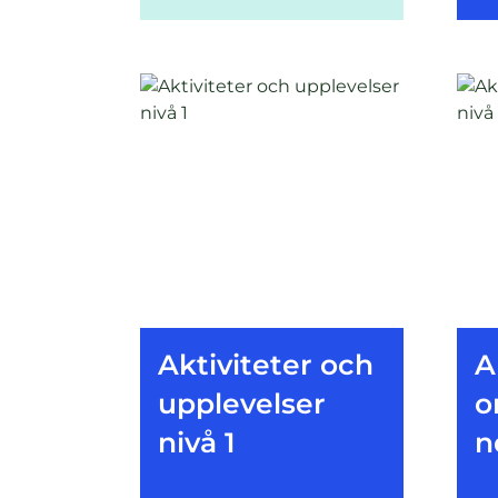
Aktiviteter och
A
upplevelser
o
nivå 1
n