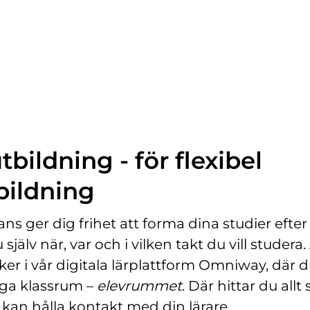
p
p
n
a
s
i
n
y
t
bildning - för flexibel
t
f
bildning
ö
n
ans ger dig frihet att forma dina studier efter d
s
 själv när, var och i vilken takt du vill studera. 
t
e
er i vår digitala lärplattform Omniway, där d
r
liga klassrum –
elevrummet
. Där hittar du allt
)
 kan hålla kontakt med din lärare.