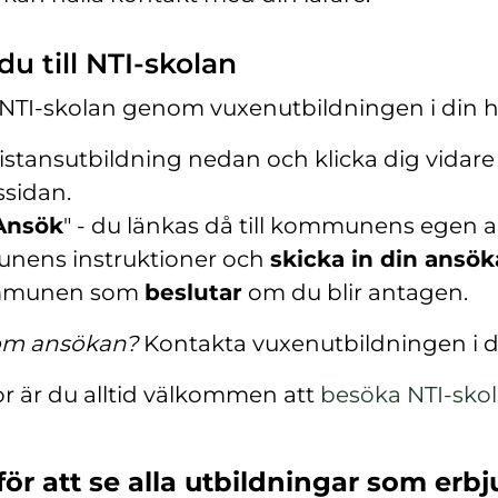
u till NTI-skolan
ll NTI-skolan genom vuxenutbildningen i d
istansutbildning nedan och klicka dig vidare t
ssidan.
Ansök
" - du länkas då till kommunens egen 
nens instruktioner och
skicka in din ansö
mmunen som
beslutar
om du blir antagen.
 om ansökan?
Kontakta vuxenutbildningen i
or är du alltid välkommen att
besöka NTI-sko
(
ö
för att se alla utbildningar som erbj
p