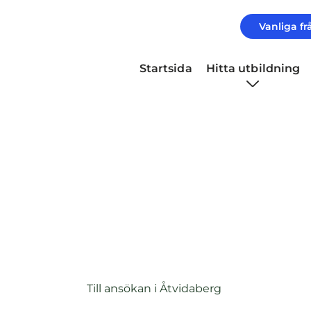
Vanliga fr
Startsida
Hitta utbildning
Komvux på distans 
Åtvidaberg
(
Till ansökan i Åtvidaberg
ö