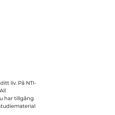
itt liv. På NTI-
All
u har tillgång
 studiematerial