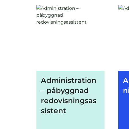
Administration
A
– påbyggnad
n
redovisningsas
sistent