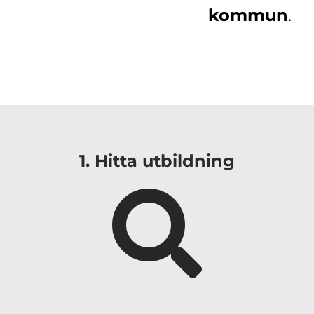
kommun
.
i
1. Hitta utbildning