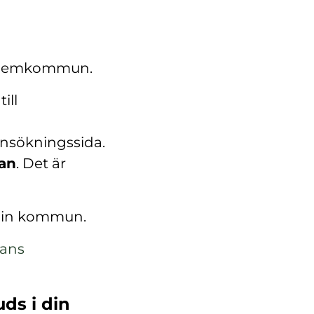
in hemkommun.
ill
ansökningssida.
kan
. Det är
 din kommun.
lans
uds i din