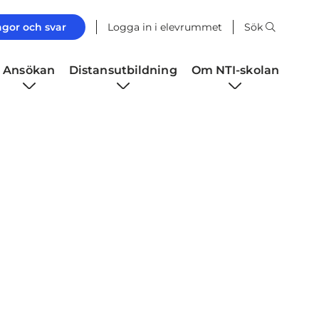
ågor och svar
Logga in i elevrummet
Sök
Ansökan
Distansutbildning
Om NTI-skolan
i