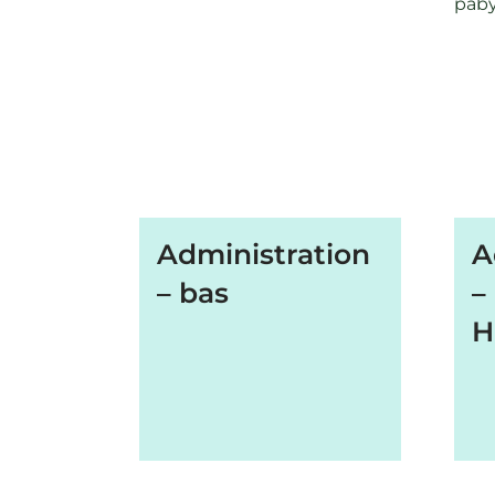
Administration
A
– bas
–
H