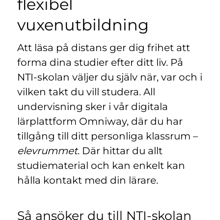
flexibel
n
l
y
vuxenutbildning
t
t
Att läsa på distans ger dig frihet att
f
ö
forma dina studier efter ditt liv. På
n
NTI-skolan väljer du själv när, var och i
s
vilken takt du vill studera. All
t
undervisning sker i vår digitala
e
r
lärplattform Omniway, där du har
)
tillgång till ditt personliga klassrum –
elevrummet
. Där hittar du allt
studiematerial och kan enkelt kan
hålla kontakt med din lärare.
Så ansöker du till NTI-skolan