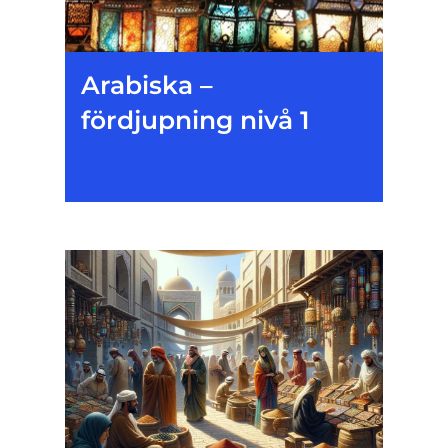
Arabiska –
fördjupning nivå 1