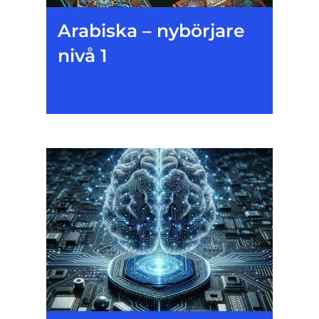
Arabiska – nybörjare
nivå 1