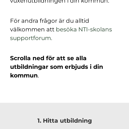
vuxenutbildningen i din kommun.
För andra frågor är du alltid
välkommen att
besöka NTI-skolans
(
supportforum.
ö
p
Scrolla ned för att se alla
p
utbildningar som erbjuds i din
n
kommun
.
a
s
i
n
y
1. Hitta utbildning
t