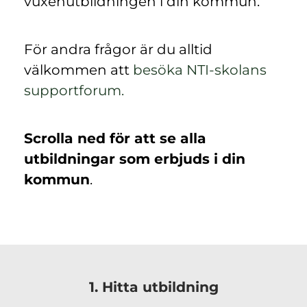
vuxenutbildningen i din kommun.
För andra frågor är du alltid
välkommen att
besöka NTI-skolans
(
supportforum.
ö
p
Scrolla ned för att se alla
p
utbildningar som erbjuds i din
n
kommun
.
a
s
i
n
y
1. Hitta utbildning
t