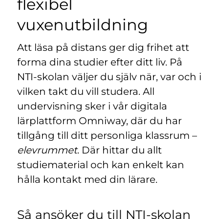
flexibel
n
l
y
vuxenutbildning
t
t
Att läsa på distans ger dig frihet att
f
ö
forma dina studier efter ditt liv. På
n
NTI-skolan väljer du själv när, var och i
s
vilken takt du vill studera. All
t
undervisning sker i vår digitala
e
r
lärplattform Omniway, där du har
)
tillgång till ditt personliga klassrum –
elevrummet
. Där hittar du allt
studiematerial och kan enkelt kan
hålla kontakt med din lärare.
Så ansöker du till NTI-skolan