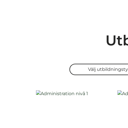
Utb
Välj utbildningstyp
Välj utbildningst