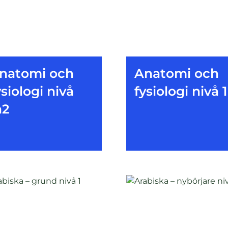
natomi och
Anatomi och
ysiologi nivå
fysiologi nivå 
a2