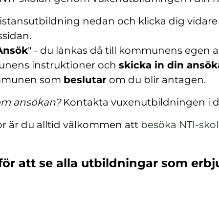
istansutbildning nedan och klicka dig vidare t
ssidan.
Ansök
" - du länkas då till kommunens egen 
nens instruktioner och
skicka in din ansö
mmunen som
beslutar
om du blir antagen.
 om ansökan?
Kontakta vuxenutbildningen i
or är du alltid välkommen att
besöka NTI-sko
(
ö
för att se alla utbildningar som erbj
p
p
n
a