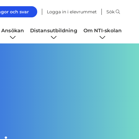
ågor och svar
Logga in i elevrummet
Sök
Ansökan
Distansutbildning
Om NTI-skolan