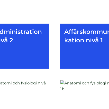
dministration
Affärskommu
ivå 2
kation nivå 1