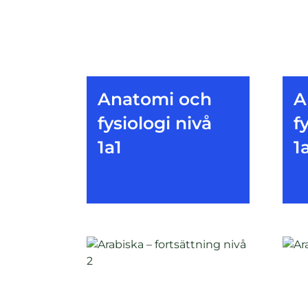
Anatomi och
A
fysiologi nivå
f
1a1
1