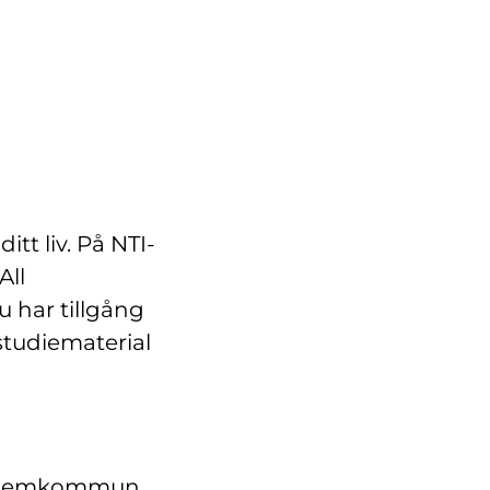
itt liv. På NTI-
All
u har tillgång
 studiematerial
in hemkommun.