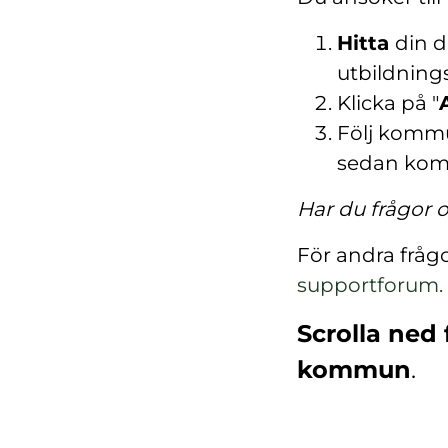
Hitta
din d
utbildning
Klicka på "
Följ kommu
sedan ko
Har du frågor
För andra fråg
supportforum.
Scrolla ned 
kommun
.