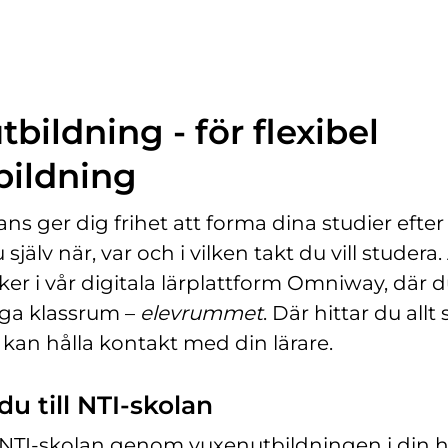
ö
n
s
t
e
bildning - för flexibel
r
)
bildning
ans ger dig frihet att forma dina studier efter d
 själv när, var och i vilken takt du vill studera. 
er i vår digitala lärplattform Omniway, där d
liga klassrum –
elevrummet
. Där hittar du allt
 kan hålla kontakt med din lärare.
u till NTI-skolan
ll NTI-skolan genom vuxenutbildningen i d