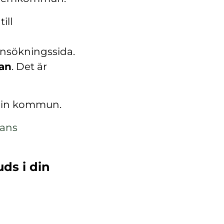
ill
ansökningssida.
kan
. Det är
 din kommun.
lans
uds i din