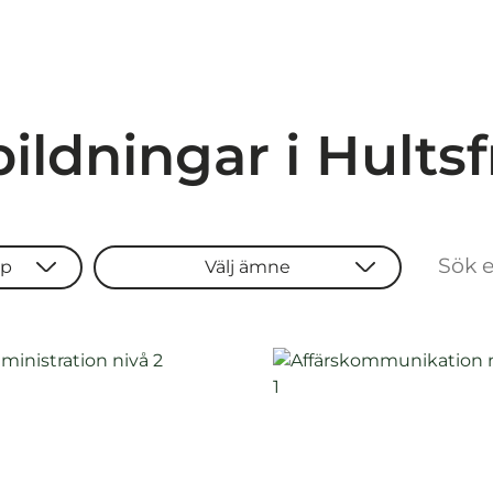
ildningar i Hults
yp
Välj ämne