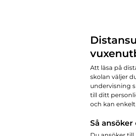
Distansut
vuxenut
Att läsa på dist
skolan väljer du
undervisning sk
till ditt person
och kan enkelt
Så ansöker d
Du ansöker ti