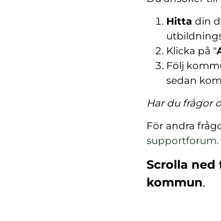
Hitta
din d
utbildning
Klicka på "
Följ kommu
sedan ko
Har du frågor
För andra fråg
supportforum.
Scrolla ned 
kommun
.