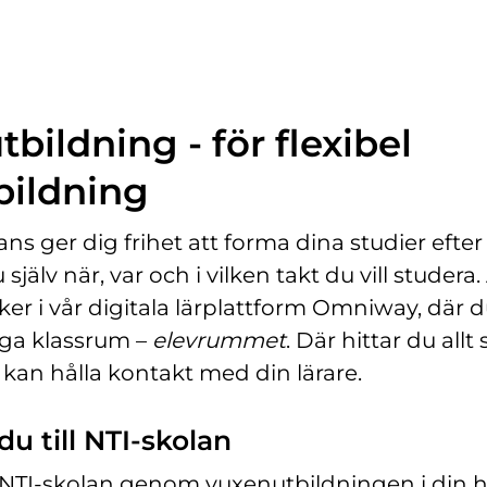
ö
n
s
t
e
bildning - för flexibel
r
)
bildning
ans ger dig frihet att forma dina studier efter d
 själv när, var och i vilken takt du vill studera. 
er i vår digitala lärplattform Omniway, där d
liga klassrum –
elevrummet
. Där hittar du allt
 kan hålla kontakt med din lärare.
u till NTI-skolan
ll NTI-skolan genom vuxenutbildningen i d