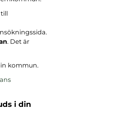
ill
ansökningssida.
kan
. Det är
 din kommun.
lans
uds i din