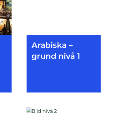
Arabiska –
grund nivå 1