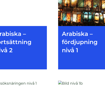
rabiska –
Arabiska –
ortsättning
fördjupning
ivå 2
nivå 1