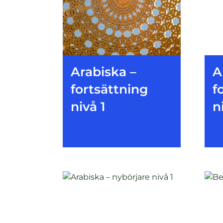
Arabiska –
A
fortsättning
f
nivå 1
n