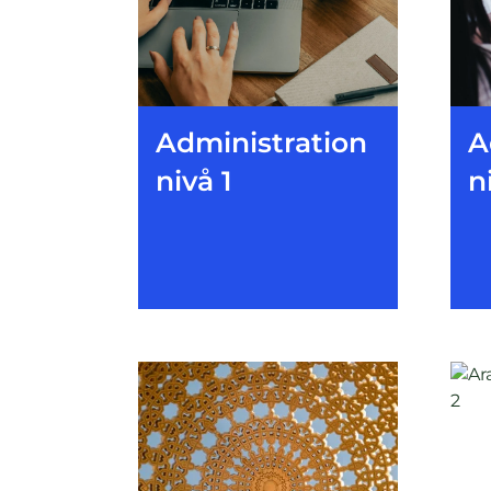
Administration
A
nivå 1
n