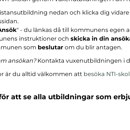
istansutbildning nedan och klicka dig vidare t
ssidan.
Ansök
" - du länkas då till kommunens egen 
nens instruktioner och
skicka in din ansö
mmunen som
beslutar
om du blir antagen.
 om ansökan?
Kontakta vuxenutbildningen i
or är du alltid välkommen att
besöka NTI-sko
(
ö
för att se alla utbildningar som erbj
p
p
n
a