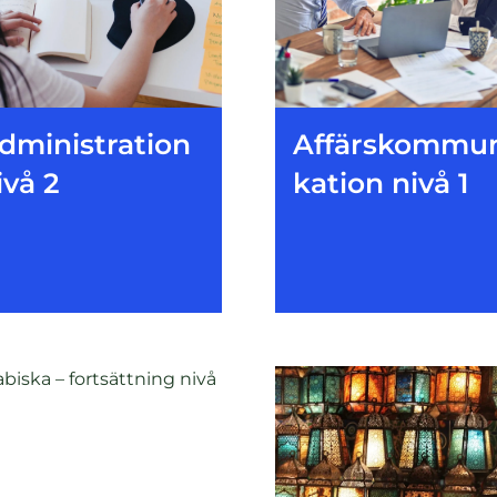
dministration
Affärskommu
ivå 2
kation nivå 1