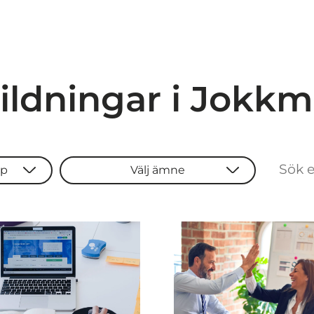
ildningar i Jokk
yp
Välj ämne