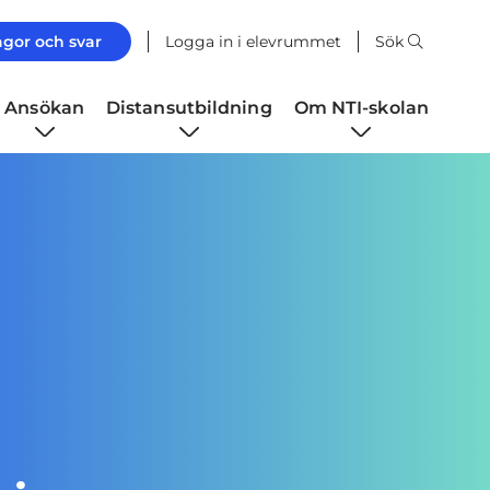
ågor och svar
Logga in i elevrummet
Sök
Ansökan
Distansutbildning
Om NTI-skolan