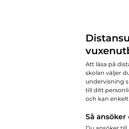
Distansut
vuxenut
Att läsa på dist
skolan väljer du
undervisning sk
till ditt person
och kan enkelt
Så ansöker d
Du ansöker ti