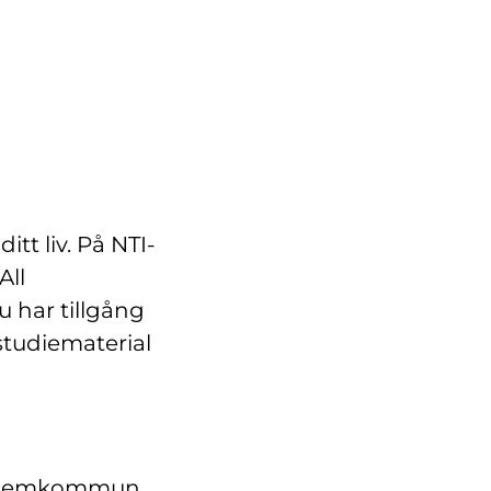
itt liv. På NTI-
All
u har tillgång
 studiematerial
in hemkommun.