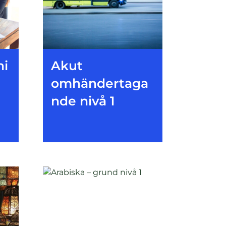
ni
Akut
omhändertaga
nde nivå 1