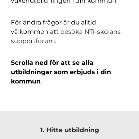
vuxenutbildningen i din kommun.
För andra frågor är du alltid
välkommen att
besöka NTI-skolans
(
supportforum.
ö
p
Scrolla ned för att se alla
p
utbildningar som erbjuds i din
n
kommun
.
a
s
i
n
y
1. Hitta utbildning
t