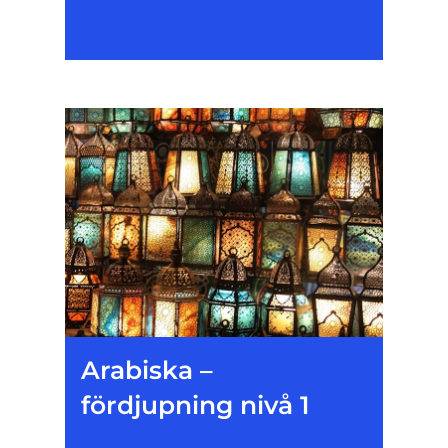
Arabiska –
fördjupning nivå 1