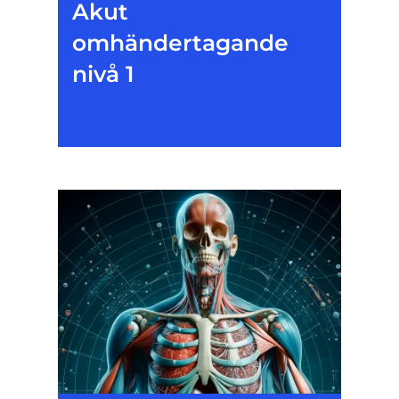
Akut
omhändertagande
nivå 1