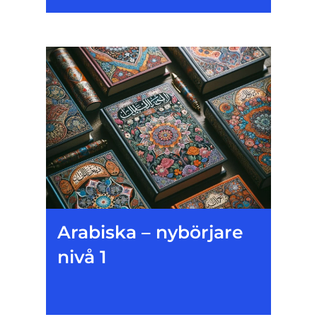
Arabiska – nybörjare
nivå 1