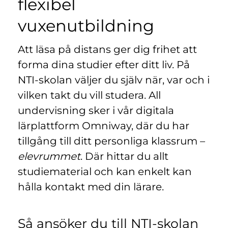
flexibel
n
l
y
vuxenutbildning
t
t
Att läsa på distans ger dig frihet att
f
ö
forma dina studier efter ditt liv. På
n
NTI-skolan väljer du själv när, var och i
s
vilken takt du vill studera. All
t
undervisning sker i vår digitala
e
r
lärplattform Omniway, där du har
)
tillgång till ditt personliga klassrum –
elevrummet
. Där hittar du allt
studiematerial och kan enkelt kan
hålla kontakt med din lärare.
Så ansöker du till NTI-skolan