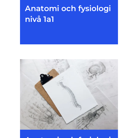
Anatomi och fysiologi
nivå 1a1