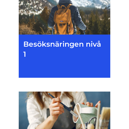
Besöksnäringen nivå
1