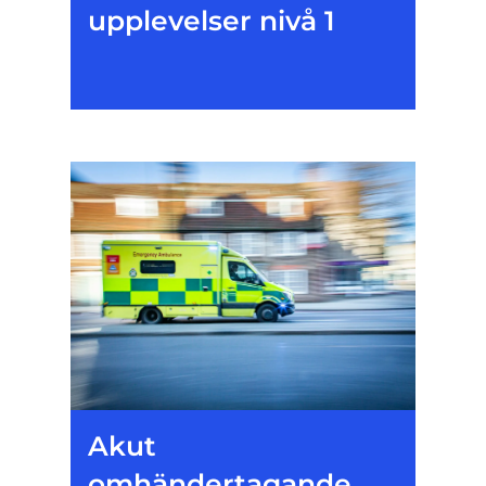
upplevelser nivå 1
Akut
omhändertagande