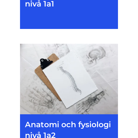
nivå 1a1
Anatomi och fysiologi
nivå 1a2