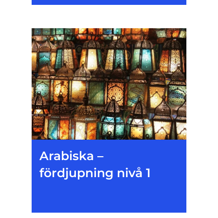
Arabiska –
fördjupning nivå 1