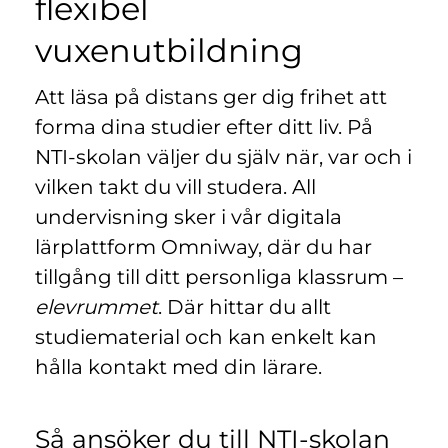
flexibel
n
l
y
vuxenutbildning
t
t
Att läsa på distans ger dig frihet att
f
ö
forma dina studier efter ditt liv. På
n
NTI-skolan väljer du själv när, var och i
s
vilken takt du vill studera. All
t
undervisning sker i vår digitala
e
r
lärplattform Omniway, där du har
)
tillgång till ditt personliga klassrum –
elevrummet
. Där hittar du allt
studiematerial och kan enkelt kan
hålla kontakt med din lärare.
Så ansöker du till NTI-skolan