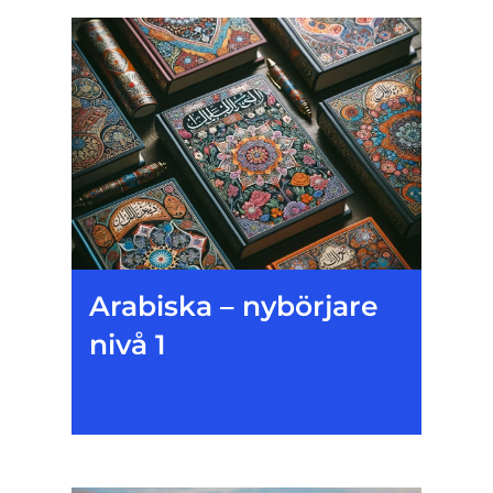
Arabiska – nybörjare
nivå 1