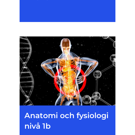
Anatomi och fysiologi
nivå 1b