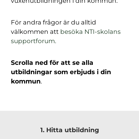
vuxenutbildningen i din kommun.
För andra frågor är du alltid
välkommen att
besöka NTI-skolans
(
supportforum.
ö
p
Scrolla ned för att se alla
p
utbildningar som erbjuds i din
n
kommun
.
a
s
i
n
y
1. Hitta utbildning
t