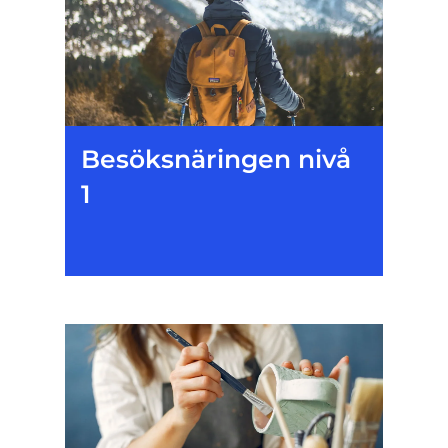
Besöksnäringen nivå
1