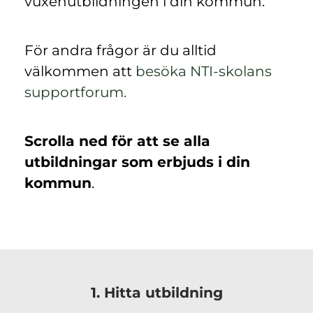
vuxenutbildningen i din kommun.
För andra frågor är du alltid
välkommen att
besöka NTI-skolans
(
supportforum.
ö
p
Scrolla ned för att se alla
p
utbildningar som erbjuds i din
n
kommun
.
a
s
i
n
y
1. Hitta utbildning
t