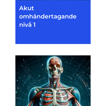
Akut
omhändertagande
nivå 1