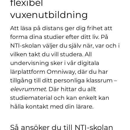
flexibel
n
l
y
vuxenutbildning
t
t
Att läsa på distans ger dig frihet att
f
ö
forma dina studier efter ditt liv. På
n
NTI-skolan väljer du själv när, var och i
s
vilken takt du vill studera. All
t
undervisning sker i vår digitala
e
r
lärplattform Omniway, där du har
)
tillgång till ditt personliga klassrum –
elevrummet
. Där hittar du allt
studiematerial och kan enkelt kan
hålla kontakt med din lärare.
Så ansöker du till NTI-skolan