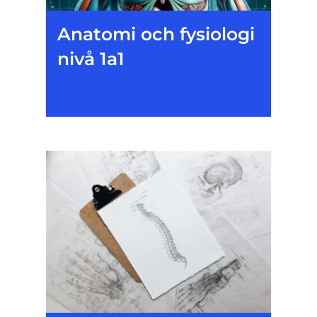
Anatomi och fysiologi
nivå 1a1