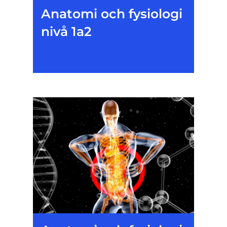
Anatomi och fysiologi
nivå 1a2