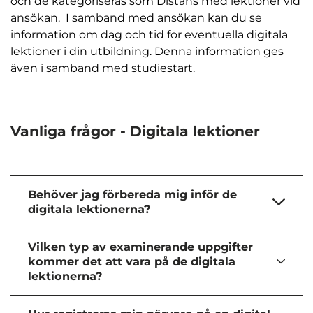
och de kategoriseras som Distans med lektioner vid
f
ansökan. I samband med ansökan kan du se
ö
information om dag och tid för eventuella digitala
n
lektioner i din utbildning. Denna information ges
s
även i samband med studiestart.
t
e
r
)
Vanliga frågor - Digitala lektioner
Behöver jag förbereda mig inför de
digitala lektionerna?
Vilken typ av examinerande uppgifter
kommer det att vara på de digitala
lektionerna?