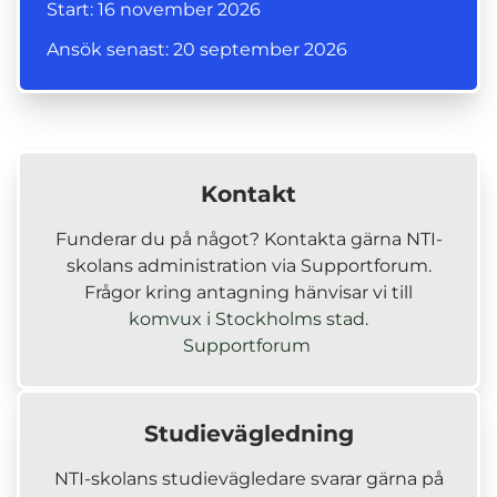
Start: 16 november 2026
Ansök senast: 20 september 2026
Kontakt
Funderar du på något? Kontakta gärna NTI-
skolans administration via Supportforum.
Frågor kring antagning hänvisar vi till
(
komvux i Stockholms stad
.
(
ö
Supportforum
ö
p
p
p
p
n
Studievägledning
n
a
a
s
NTI-skolans studievägledare svarar gärna på