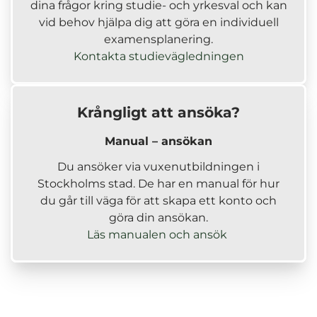
s
i
dina frågor kring studie- och yrkesval och kan
i
n
vid behov hjälpa dig att göra en individuell
n
y
examensplanering.
y
t
Kontakta studievägledningen
t
t
t
f
f
ö
Krångligt att ansöka?
ö
n
n
s
Manual – ansökan
s
t
Du ansöker via vuxenutbildningen i
t
e
Stockholms stad. De har en manual för hur
e
r
du går till väga för att skapa ett konto och
r
)
göra din ansökan.
)
(
Läs manualen och ansök
ö
p
p
n