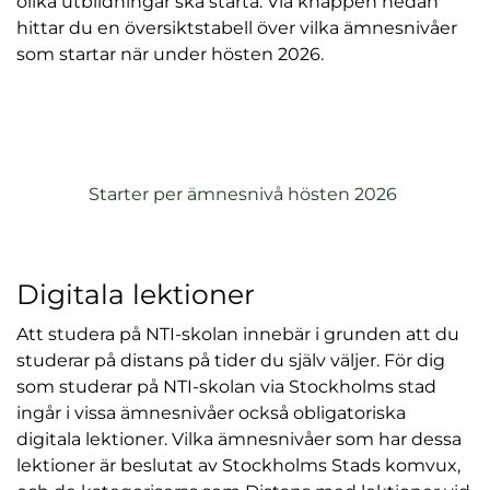
olika utbildningar ska starta. Via knappen nedan
hittar du en översiktstabell över vilka ämnesnivåer
som startar när under hösten 2026.
(
Starter per ämnesnivå hösten 2026
ö
p
p
Digitala lektioner
n
a
Att studera på NTI-skolan innebär i grunden att du
s
studerar på distans på tider du själv väljer. För dig
i
som studerar på NTI-skolan via Stockholms stad
n
ingår i vissa ämnesnivåer också obligatoriska
y
digitala lektioner. Vilka ämnesnivåer som har dessa
t
lektioner är beslutat av Stockholms Stads komvux,
t