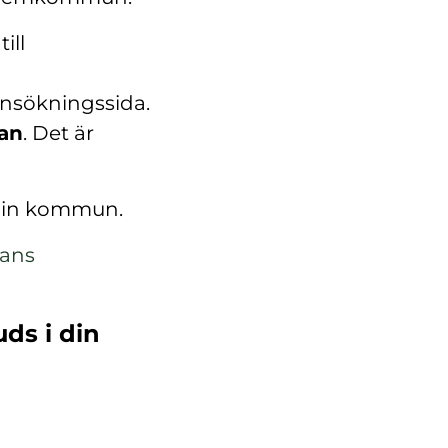
ill
ansökningssida.
kan
. Det är
 din kommun.
lans
uds i din