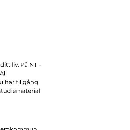
itt liv. På NTI-
All
u har tillgång
 studiematerial
in hemkommun.