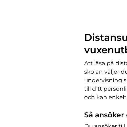
Distansut
vuxenut
Att läsa på dist
skolan väljer du
undervisning sk
till ditt person
och kan enkelt
Så ansöker d
Du ansöker ti