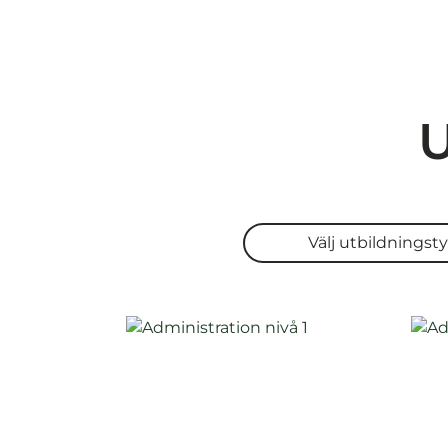
U
Välj utbildningstyp
Välj utbildningst