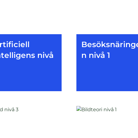
rtificiell
Besöksnäring
ntelligens nivå
n nivå 1