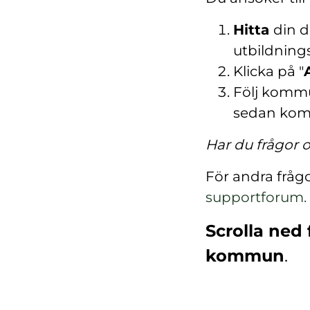
Hitta
din d
utbildning
Klicka på "
Följ kommu
sedan ko
Har du frågor
För andra fråg
supportforum.
Scrolla ned 
kommun
.