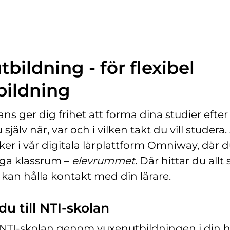
ö
n
s
t
e
bildning - för flexibel
r
)
bildning
ans ger dig frihet att forma dina studier efter d
 själv när, var och i vilken takt du vill studera. 
er i vår digitala lärplattform Omniway, där d
liga klassrum –
elevrummet
. Där hittar du allt
 kan hålla kontakt med din lärare.
u till NTI-skolan
ll NTI-skolan genom vuxenutbildningen i d