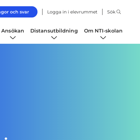
ågor och svar
Logga in i elevrummet
Sök
Ansökan
Distansutbildning
Om NTI-skolan