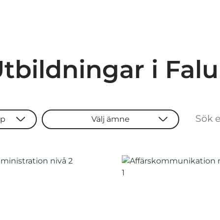
tbildningar i Fal
yp
Välj ämne