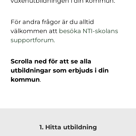
vuxenutbildningen i din kommun.
För andra frågor är du alltid
välkommen att
besöka NTI-skolans
(
supportforum.
ö
p
Scrolla ned för att se alla
p
utbildningar som erbjuds i din
n
kommun
.
a
s
i
n
y
1. Hitta utbildning
t