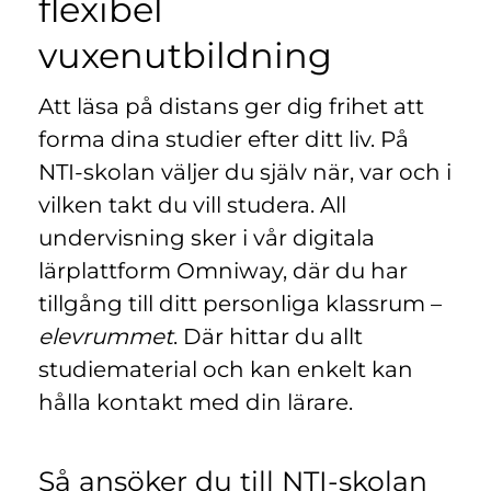
flexibel
n
l
y
vuxenutbildning
t
t
Att läsa på distans ger dig frihet att
f
ö
forma dina studier efter ditt liv. På
n
NTI-skolan väljer du själv när, var och i
s
vilken takt du vill studera. All
t
undervisning sker i vår digitala
e
r
lärplattform Omniway, där du har
)
tillgång till ditt personliga klassrum –
elevrummet
. Där hittar du allt
studiematerial och kan enkelt kan
hålla kontakt med din lärare.
Så ansöker du till NTI-skolan