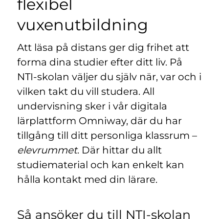
flexibel
n
l
y
vuxenutbildning
t
t
Att läsa på distans ger dig frihet att
f
ö
forma dina studier efter ditt liv. På
n
NTI-skolan väljer du själv när, var och i
s
vilken takt du vill studera. All
t
undervisning sker i vår digitala
e
r
lärplattform Omniway, där du har
)
tillgång till ditt personliga klassrum –
elevrummet
. Där hittar du allt
studiematerial och kan enkelt kan
hålla kontakt med din lärare.
Så ansöker du till NTI-skolan