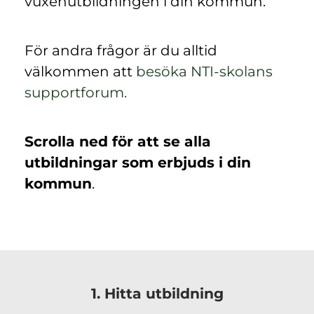
vuxenutbildningen i din kommun.
För andra frågor är du alltid
välkommen att
besöka NTI-skolans
(
supportforum.
ö
p
Scrolla ned för att se alla
p
utbildningar som erbjuds i din
n
kommun
.
a
s
i
n
y
1. Hitta utbildning
t