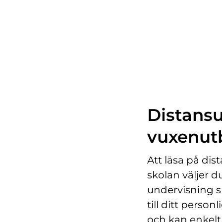
h
å
l
l
Distansut
vuxenut
Att läsa på dist
skolan väljer du
undervisning sk
till ditt person
och kan enkelt