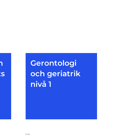
h
Gerontologi
ts
och geriatrik
nivå 1