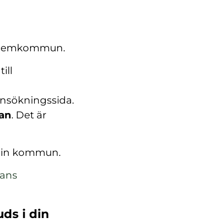
in hemkommun.
ill
ansökningssida.
kan
. Det är
 din kommun.
lans
uds i din