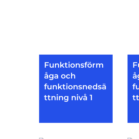
Funktionsförm
F
åga och
å
funktionsnedsä
f
ttning nivå 1
t