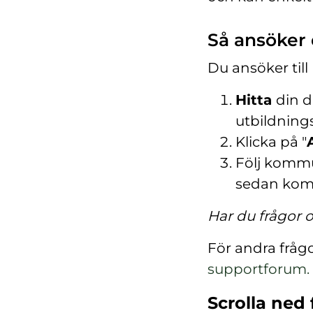
Så ansöker d
Du ansöker ti
Hitta
din d
utbildning
Klicka på "
Följ kommu
sedan ko
Har du frågor
För andra fråg
supportforum.
Scrolla ned 