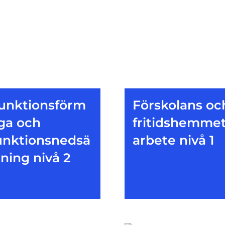
unktionsförm
Förskolans oc
ga och
fritidshemme
unktionsnedsä
arbete nivå 1
tning nivå 2