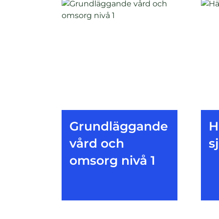
Grundläggande
H
vård och
s
omsorg nivå 1