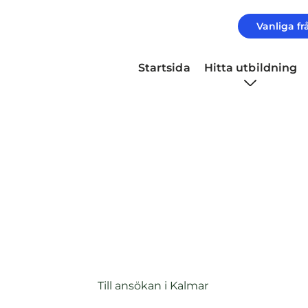
Vanliga fr
Startsida
Hitta utbildning
Komvux på distans 
Kalmar
(
Till ansökan i Kalmar
ö