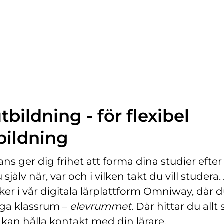
p
p
n
a
s
i
n
y
t
bildning - för flexibel
t
f
bildning
ö
n
ans ger dig frihet att forma dina studier efter d
s
 själv när, var och i vilken takt du vill studera. 
t
e
er i vår digitala lärplattform Omniway, där d
r
liga klassrum –
elevrummet
. Där hittar du allt
)
 kan hålla kontakt med din lärare.