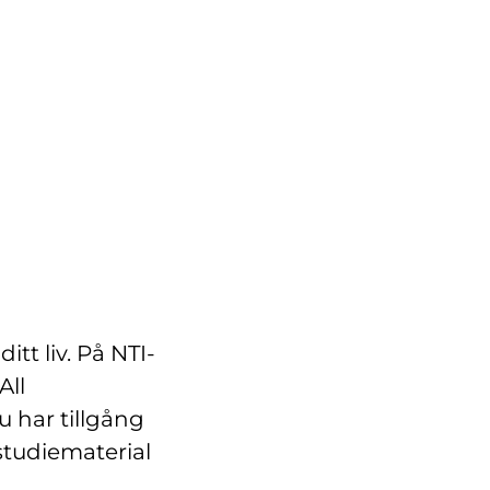
itt liv. På NTI-
All
u har tillgång
 studiematerial