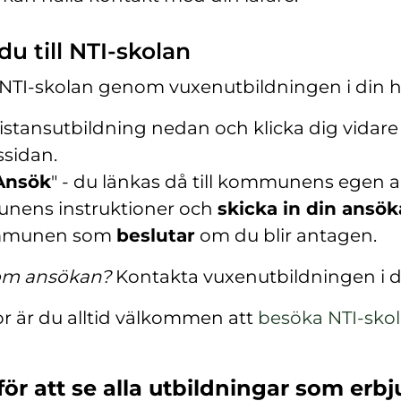
u till NTI-skolan
ll NTI-skolan genom vuxenutbildningen i d
istansutbildning nedan och klicka dig vidare t
ssidan.
Ansök
" - du länkas då till kommunens egen 
nens instruktioner och
skicka in din ansö
mmunen som
beslutar
om du blir antagen.
 om ansökan?
Kontakta vuxenutbildningen i
or är du alltid välkommen att
besöka NTI-sko
(
ö
för att se alla utbildningar som erbj
p