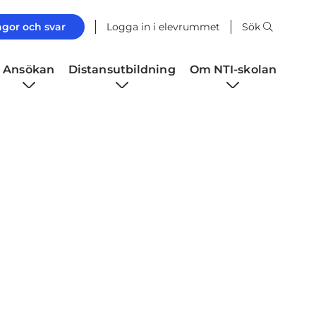
ågor och svar
Logga in i elevrummet
Sök
Ansökan
Distansutbildning
Om NTI-skolan
i