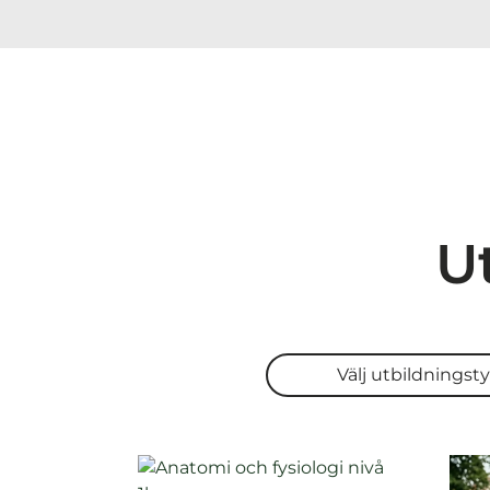
U
Välj utbildningstyp
Välj utbildningst