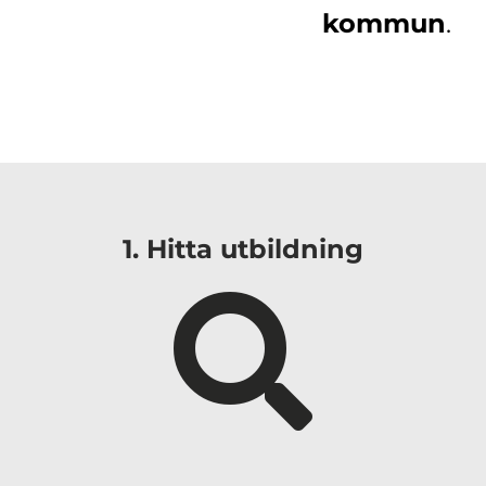
kommun
.
i
1. Hitta utbildning