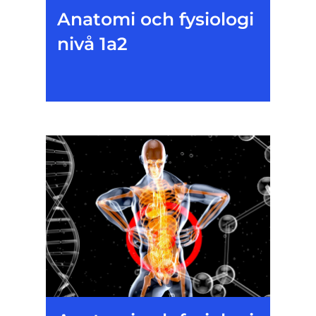
Anatomi och fysiologi
nivå 1a2