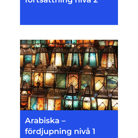
Arabiska –
fördjupning nivå 1