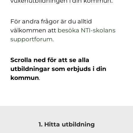
vuxenutbildningen i din kommun.
För andra frågor är du alltid
välkommen att
besöka NTI-skolans
(
supportforum.
ö
p
Scrolla ned för att se alla
p
utbildningar som erbjuds i din
n
kommun
.
a
s
i
n
y
1. Hitta utbildning
t