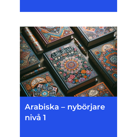
Arabiska – nybörjare
nivå 1