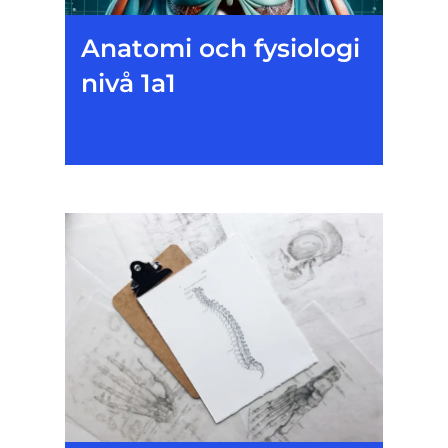
Anatomi och fysiologi
nivå 1a1