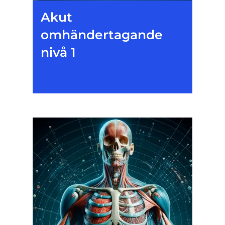
Akut
omhändertagande
nivå 1