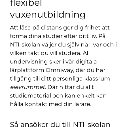
flexibel
n
l
y
vuxenutbildning
t
t
Att läsa på distans ger dig frihet att
f
ö
forma dina studier efter ditt liv. På
n
NTI-skolan väljer du själv när, var och i
s
vilken takt du vill studera. All
t
undervisning sker i vår digitala
e
r
lärplattform Omniway, där du har
)
tillgång till ditt personliga klassrum –
elevrummet
. Där hittar du allt
studiematerial och kan enkelt kan
hålla kontakt med din lärare.
Så ansöker du till NTI-skolan