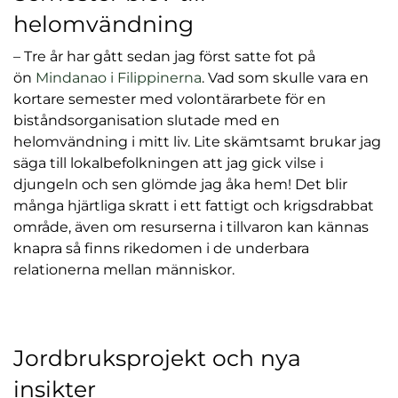
l
helomvändning
– Tre år har gått sedan jag först satte fot på
(
ön
Mindanao i Filippinerna
. Vad som skulle vara en
ö
kortare semester med volontärarbete för en
p
biståndsorganisation slutade med en
p
helomvändning i mitt liv. Lite skämtsamt brukar jag
n
säga till lokalbefolkningen att jag gick vilse i
a
djungeln och sen glömde jag åka hem! Det blir
s
många hjärtliga skratt i ett fattigt och krigsdrabbat
i
område, även om resurserna i tillvaron kan kännas
n
knapra så finns rikedomen i de underbara
y
relationerna mellan människor.
t
t
f
Jordbruksprojekt och nya
ö
n
insikter
s