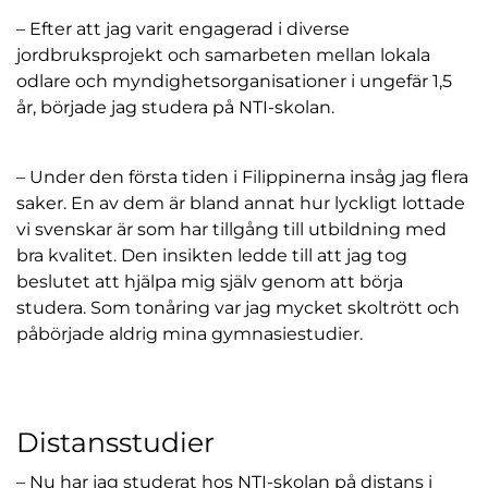
t
– Efter att jag varit engagerad i diverse
e
jordbruksprojekt och samarbeten mellan lokala
r
odlare och myndighetsorganisationer i ungefär 1,5
)
år, började jag studera på NTI-skolan.
– Under den första tiden i Filippinerna insåg jag flera
saker. En av dem är bland annat hur lyckligt lottade
vi svenskar är som har tillgång till utbildning med
bra kvalitet. Den insikten ledde till att jag tog
beslutet att hjälpa mig själv genom att börja
studera. Som tonåring var jag mycket skoltrött och
påbörjade aldrig mina gymnasiestudier.
Distansstudier
– Nu har jag studerat hos NTI-skolan på distans i