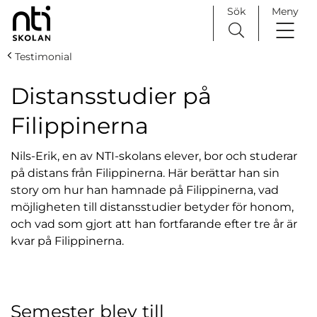
Sök
Meny
H
Huvudnavigation
Testimonial
o
p
Distansstudier på
p
Filippinerna
a
t
i
Nils-Erik, en av NTI-skolans elever, bor och studerar
l
på distans från Filippinerna. Här berättar han sin
l
story om hur han hamnade på Filippinerna, vad
i
möjligheten till distansstudier betyder för honom,
n
och vad som gjort att han fortfarande efter tre år är
n
kvar på Filippinerna.
e
h
å
Semester blev till
l