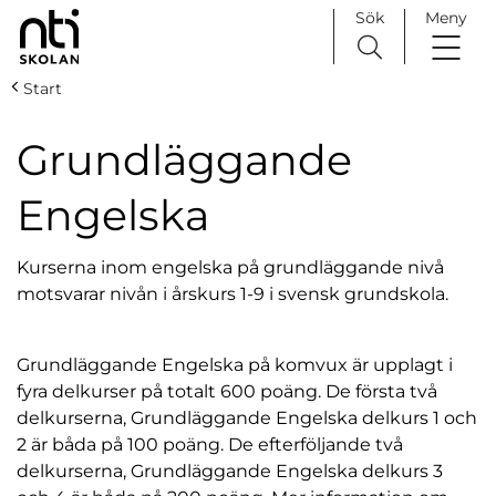
Sök
Meny
H
Huvudnavigation
Start
o
p
Grundläggande
p
a
Engelska
t
i
Kurserna inom engelska på grundläggande nivå
l
motsvarar nivån i årskurs 1-9 i svensk grundskola.
l
i
n
Grundläggande Engelska på komvux är upplagt i
n
fyra delkurser på totalt 600 poäng. De första två
e
delkurserna, Grundläggande Engelska delkurs 1 och
h
2 är båda på 100 poäng. De efterföljande två
å
delkurserna, Grundläggande Engelska delkurs 3
l