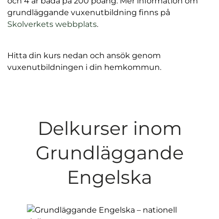
och 4 är båda på 200 poäng. Mer information om
l
grundläggande vuxenutbildning finns på
Skolverkets webbplats
.
Hitta din kurs nedan och ansök genom
vuxenutbildningen i din hemkommun.
Delkurser inom
Grundläggande
Engelska