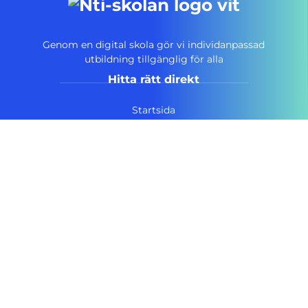
Genom en digital skola gör vi individanpassad
utbildning tillgänglig för alla
Hitta rätt direkt
Startsida
Vanliga frågor
Om NTI-skolan
Lediga tjänster
Personuppgiftspolicy
Pressrum AcadeMedia
Kontakt
Tillgänglighetsredogörelse
Följ NTI-skolan